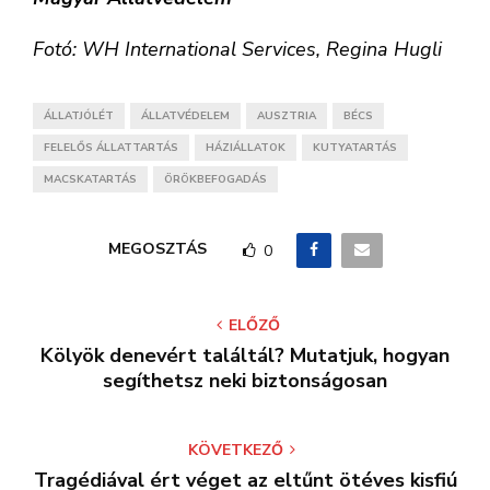
Fotó: WH International Services, Regina Hugli
ÁLLATJÓLÉT
ÁLLATVÉDELEM
AUSZTRIA
BÉCS
FELELŐS ÁLLATTARTÁS
HÁZIÁLLATOK
KUTYATARTÁS
MACSKATARTÁS
ÖRÖKBEFOGADÁS
MEGOSZTÁS
0
ELŐZŐ
Kölyök denevért találtál? Mutatjuk, hogyan
segíthetsz neki biztonságosan
KÖVETKEZŐ
Tragédiával ért véget az eltűnt ötéves kisfiú