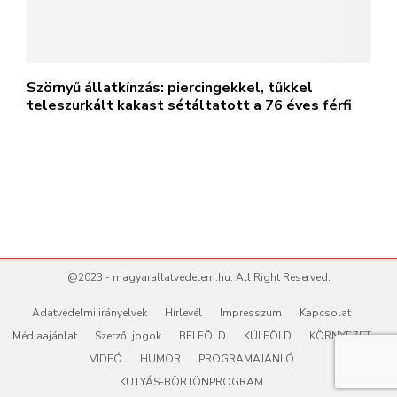
Szörnyű állatkínzás: piercingekkel, tűkkel
teleszurkált kakast sétáltatott a 76 éves férfi
@2023 - magyarallatvedelem.hu. All Right Reserved.
Adatvédelmi irányelvek
Hírlevél
Impresszum
Kapcsolat
Médiaajánlat
Szerzői jogok
BELFÖLD
KÜLFÖLD
KÖRNYEZET
VIDEÓ
HUMOR
PROGRAMAJÁNLÓ
KUTYÁS-BÖRTÖNPROGRAM