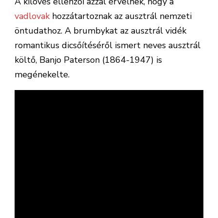
A kilövés ellenzői azzal érvelnek, hogy a
vadlovak
hozzátartoznak az ausztrál nemzeti
öntudathoz. A brumbykat az ausztrál vidék
romantikus dicsőítéséről ismert neves ausztrál
költő, Banjo Paterson (1864-1947) is
megénekelte.