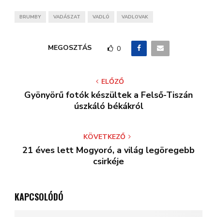
BRUMBY
VADÁSZAT
VADLÓ
VADLOVAK
MEGOSZTÁS
0
ELŐZŐ
Gyönyörű fotók készültek a Felső-Tiszán
úszkáló békákról
KÖVETKEZŐ
21 éves lett Mogyoró, a világ legöregebb
csirkéje
KAPCSOLÓDÓ