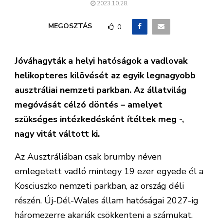
2023.10.28.
MEGOSZTÁS
0
Jóváhagyták a helyi hatóságok a vadlovak
helikopteres kilövését az egyik legnagyobb
ausztráliai nemzeti parkban. Az állatvilág
megóvását célzó döntés – amelyet
szükséges intézkedésként ítéltek meg -,
nagy vitát váltott ki.
Az Ausztráliában csak brumby néven
emlegetett vadló mintegy 19 ezer egyede él a
Kosciuszko nemzeti parkban, az ország déli
részén. Új-Dél-Wales állam hatóságai 2027-ig
háromezerre akarják csökkenteni a számukat.