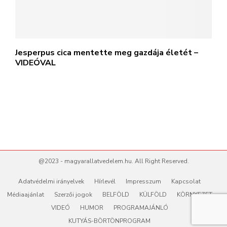
Jesperpus cica mentette meg gazdája életét –
VIDEÓVAL
@2023 - magyarallatvedelem.hu. All Right Reserved.
Adatvédelmi irányelvek
Hírlevél
Impresszum
Kapcsolat
Médiaajánlat
Szerzői jogok
BELFÖLD
KÜLFÖLD
KÖRNYEZET
VIDEÓ
HUMOR
PROGRAMAJÁNLÓ
KUTYÁS-BÖRTÖNPROGRAM