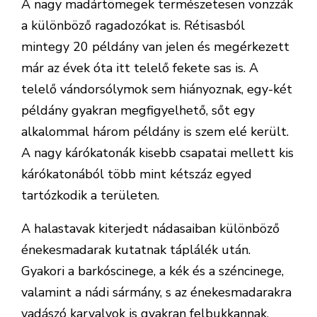
A nagy madártömegek természetesen vonzzák
a különböző ragadozókat is. Rétisasból
mintegy 20 példány van jelen és megérkezett
már az évek óta itt telelő fekete sas is. A
telelő vándorsólymok sem hiányoznak, egy-két
példány gyakran megfigyelhető, sőt egy
alkalommal három példány is szem elé került.
A nagy kárókatonák kisebb csapatai mellett kis
kárókatonából több mint kétszáz egyed
tartózkodik a területen.
A halastavak kiterjedt nádasaiban különböző
énekesmadarak kutatnak táplálék után.
Gyakori a barkóscinege, a kék és a széncinege,
valamint a nádi sármány, s az énekesmadarakra
vadászó karvalyok is gyakran felbukkannak.