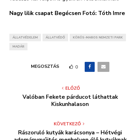
Nagy lilik csapat Begécsen Fotó: Tóth Imre
ÁLLATVÉDELEM
ÁLLATVÉDŐ
KÖRÖS-MAROS NEMZETI PARK
MADÁR
MEGOSZTÁS
0
ELŐZŐ
Valóban Fekete párducot láthattak
Kiskunhalason
KÖVETKEZŐ
Rászoruló kutyák karácsonya – Hétvégi
adománygyűjtés menhelyen élő kutyáknak