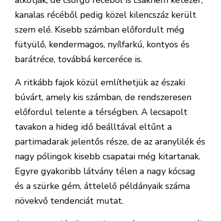
alkotják, de csörgő récéből is csaknem kétezer,
kanalas récéből pedig közel kilencszáz került
szem elé. Kisebb számban előfordult még
fütyülő, kendermagos, nyílfarkú, kontyos és
barátréce, továbbá kerceréce is.
A ritkább fajok közül említhetjük az északi
búvárt, amely kis számban, de rendszeresen
előfordul telente a térségben. A lecsapolt
tavakon a hideg idő beálltával eltűnt a
partimadarak jelentős része, de az aranylilék és
nagy pólingok kisebb csapatai még kitartanak.
Egyre gyakoribb látvány télen a nagy kócsag
és a szürke gém, áttelelő példányaik száma
növekvő tendenciát mutat.