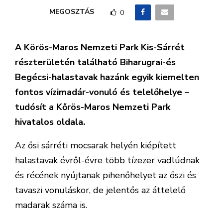
MEGOSZTÁS
0
A Körös-Maros Nemzeti Park Kis-Sárrét
részterületén található Biharugrai-és
Begécsi-halastavak hazánk egyik kiemelten
fontos vízimadár-vonuló és telelőhelye –
tudósít a Kőrös-Maros Nemzeti Park
hivatalos oldala.
Az ősi sárréti mocsarak helyén kiépített
halastavak évről-évre több tízezer vadlúdnak
és récének nyújtanak pihenőhelyet az őszi és
tavaszi vonuláskor, de jelentős az áttelelő
madarak száma is.