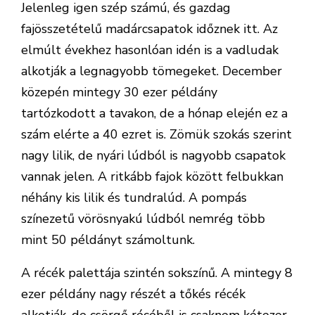
Jelenleg igen szép számú, és gazdag
fajösszetételű madárcsapatok időznek itt. Az
elmúlt évekhez hasonlóan idén is a vadludak
alkotják a legnagyobb tömegeket. December
közepén mintegy 30 ezer példány
tartózkodott a tavakon, de a hónap elején ez a
szám elérte a 40 ezret is. Zömük szokás szerint
nagy lilik, de nyári lúdból is nagyobb csapatok
vannak jelen. A ritkább fajok között felbukkan
néhány kis lilik és tundralúd. A pompás
színezetű vörösnyakú lúdból nemrég több
mint 50 példányt számoltunk.
A récék palettája szintén sokszínű. A mintegy 8
ezer példány nagy részét a tőkés récék