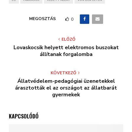
EU
FARKASOK
VÉDETT ÁLLAT
VON DER LEYEN
MEGOSZTÁS
0
ELŐZŐ
Lovaskocsik helyett elektromos buszokat
állítanak forgalomba
KÖVETKEZŐ
Állatvédelem-pedagógiai üzenetekkel
árasztották el az országot az állatbarát
gyermekek
KAPCSOLÓDÓ