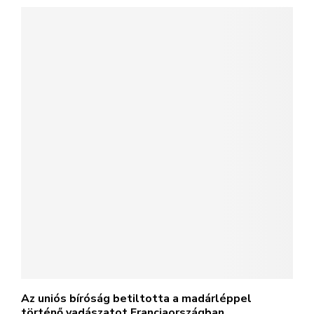
Az uniós bíróság betiltotta a madárléppel
történő vadászatot Franciaországban