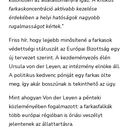
különösen az állatállományra igaz. A kritikus
farkaskoncentráció aktívabb kezelése
érdekében a helyi hatóságok nagyobb
rugalmasságot kértek.”
Friss hír, hogy lejjebb minősítené a farkasok
védettségi státuszát az Európai Bizottság egy
új tervezet szerint. A kezdeményezés élén
Ursula von der Leyen, az intézmény elnöke áll.
A politikus kedvenc póniját egy farkas ölte
meg, így akár bosszúnak is tekinthető az ügy.
Mint ahogyan Von der Leyen a pénteki
közleményében fogalmazott: a farkasfalkák
több európai régióban is óriási veszélyt
jelentenek az állattartásra.