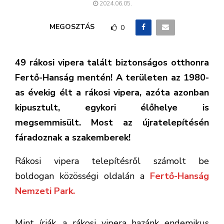
2024.06.05.
MEGOSZTÁS
0
49 rákosi vipera talált biztonságos otthonra
Fertő-Hanság mentén! A területen az 1980-
as évekig élt a rákosi vipera, azóta azonban
kipusztult, egykori élőhelye is
megsemmisült. Most az újratelepítésén
fáradoznak a szakemberek!
Rákosi vipera telepítésről számolt be
boldogan közösségi oldalán a
Fertő-Hanság
Nemzeti Park.
Mint írják, a rákosi vipera hazánk endemikus