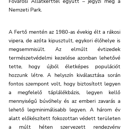
Fővárosi Állatkerttel együtt – jegyzi meg a
Nemzeti Park.
A Fertő mentén az 1980-as évekig élt a rákosi
vipera, de azóta kipusztult, egykori élőhelye is
megsemmisült. Az elmúlt évtizedek
természetvédelmi kezelése azonban lehetővé
tette, hogy újból életképes populációt
hozzunk létre. A helyszín kiválasztása során
fontos szempont volt, hogy biztosított legyen
a megfelelő táplálékbázis, legyen kellő
mennyiségű búvóhely és az emberi zavarás a
lehető legminimálisabb legyen. A három év
alatt előkészített fokozottan védett területen
a múlt héten szervezett rendezvény