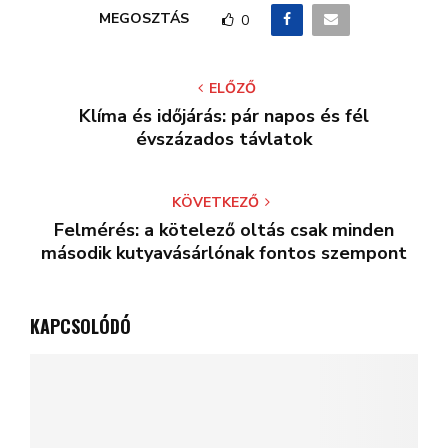
MEGOSZTÁS
0
ELŐZŐ
Klíma és időjárás: pár napos és fél
évszázados távlatok
KÖVETKEZŐ
Felmérés: a kötelező oltás csak minden
második kutyavásárlónak fontos szempont
KAPCSOLÓDÓ