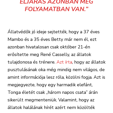
ELJÁRÁS AZONBAN MÉG
FOLYAMATBAN VAN.”
Állatvédők jó ideje sejtették, hogy a 37 éves
Mambo és a 35 éves Betty már nem él, ezt
azonban hivatalosan csak október 21-én
erősítette meg René Casselly, az állatok
tulajdonosa és trénere.
Azt írta
, hogy az állatok
pusztulásának oka még mindig nem világos, de
amint információja lesz róla, közölni fogja. Azt is
megjegyezte, hogy egy harmadik elefánt,
Tonga életét csak „három napos csata” árán
sikerült megmenteniük. Valamint, hogy az
állatok halálának hírét azért nem közölték