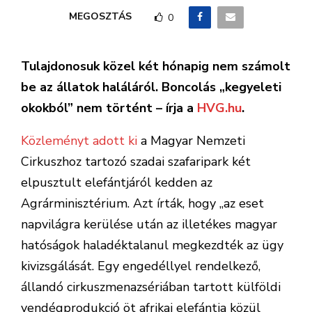
MEGOSZTÁS
0
Tulajdonosuk közel két hónapig nem számolt
be az állatok haláláról. Boncolás „kegyeleti
okokból” nem történt – írja a
HVG.hu
.
Közleményt adott ki
a Magyar Nemzeti
Cirkuszhoz tartozó szadai szafaripark két
elpusztult elefántjáról kedden az
Agrárminisztérium. Azt írták, hogy „az eset
napvilágra kerülése után az illetékes magyar
hatóságok haladéktalanul megkezdték az ügy
kivizsgálását. Egy engedéllyel rendelkező,
állandó cirkuszmenazsériában tartott külföldi
vendégprodukció öt afrikai elefántja közül