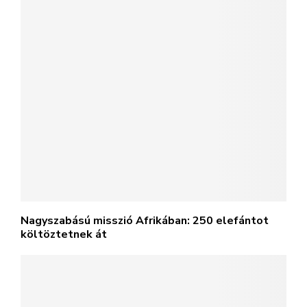
Nagyszabású misszió Afrikában: 250 elefántot
költöztetnek át