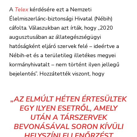
A
Telex
kérdésére ezt a Nemzeti
Élelmiszerlánc-biztonsági Hivatal (Nébih)
cáfolta. Válaszukban azt írták, hogy „2020
augusztusában az állategészségügyi
hatóságként eljáró szervek felé – ideértve a
Nébih-et és a területileg illetékes megyei
kormányhivatalt – nem történt ilyen jellegű
bejelentés”. Hozzátették viszont, hogy
„AZ ELMÚLT HÉTEN ÉRTESÜLTEK
EGY ILYEN ESETRŐL, AMELY
UTÁN A TÁRSZERVEK
BEVONÁSÁVAL SORON KÍVÜLI
HELYSZÍNI ELLENŐRZÉST