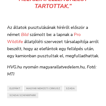
TARTOTTAK.”
Az állatok pusztulásának híréről először a
német
Bild
számolt be: a lapnak a
Pro
Wildlife
állatjóléti szervezet társalapítója arról
beszélt, hogy az elefántok egy fellépés után,
egy kamionban pusztultak el, megfulladhattak.
HVG.hu nyomán magyarallatvedelem.hu, Fotó:
MTI
ELEFÁNT
MAGYAR NEMZETI CIRKUSZ
SZADA
SZADAI SZAFARIPARK