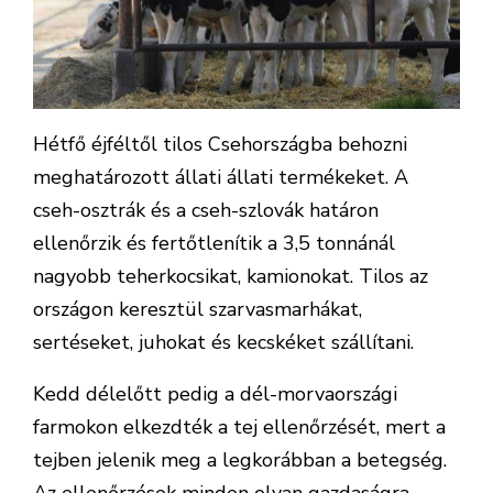
Hétfő éjféltől tilos Csehországba behozni
meghatározott állati állati termékeket. A
cseh-osztrák és a cseh-szlovák határon
ellenőrzik és fertőtlenítik a 3,5 tonnánál
nagyobb teherkocsikat, kamionokat. Tilos az
országon keresztül szarvasmarhákat,
sertéseket, juhokat és kecskéket szállítani.
Kedd délelőtt pedig a dél-morvaországi
farmokon elkezdték a tej ellenőrzését, mert a
tejben jelenik meg a legkorábban a betegség.
Az ellenőrzések minden olyan gazdaságra