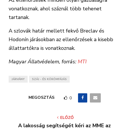
vonatkoznak, ahol száznál több tehenet
tartanak.
A szlovák határ mellett fekvő Breclav és
Hodonín járásokban az ellenőrzések a kisebb
állattartókra is vonatkoznak.
Magyar Állatvédelem, forrás:
MTI
JÁRVÁNY
SZÁJ - ÉS KÖRÖMFÁJÁS
MEGOSZTÁS
0
ELŐZŐ
A lakosság segítségét kéri az MME az