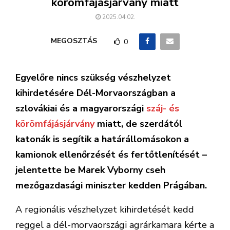
körömfájásjárvány miatt
2025.04.02.
MEGOSZTÁS
0
Egyelőre nincs szükség vészhelyzet
kihirdetésére Dél-Morvaországban a
szlovákiai és a magyarországi
száj- és
körömfájásjárvány
miatt, de szerdától
katonák is segítik a határállomásokon a
kamionok ellenőrzését és fertőtlenítését –
jelentette be Marek Vyborny cseh
mezőgazdasági miniszter kedden Prágában.
A regionális vészhelyzet kihirdetését kedd
reggel a dél-morvaországi agrárkamara kérte a