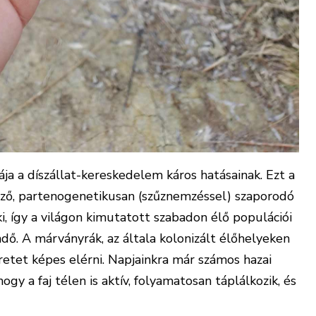
ja a díszállat-kereskedelem káros hatásainak. Ezt a
ező, partenogenetikusan (szűznemzéssel) szaporodó
i, így a világon kimutatott szabadon élő populációi
ő. A márványrák, az általa kolonizált élőhelyeken
retet képes elérni. Napjainkra már számos hazai
ogy a faj télen is aktív, folyamatosan táplálkozik, és