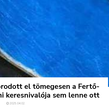
orodott el tömegesen a Fertő-
 keresnivalója sem lenne ott
2025.04.02.