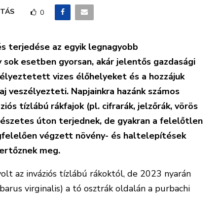
TÁS
0
és terjedése az egyik legnagyobb
sok esetben gyorsan, akár jelentős gazdasági
zélyeztetett vizes élőhelyeket és a hozzájuk
faj veszélyezteti. Napjainkra hazánk számos
s tízlábú rákfajok (pl. cifrarák, jelzőrák, vörös
szetes úton terjednek, de gyakran a felelőtlen
gfelelően végzett növény- és haltelepítések
fertőznek meg.
lt az inváziós tízlábú rákoktól, de 2023 nyarán
rus virginalis) a tó osztrák oldalán a purbachi