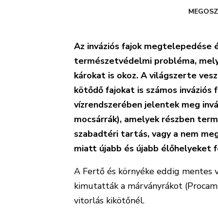
MEGOSZ
Az inváziós fajok megtelepedése 
természetvédelmi probléma, mely 
károkat is okoz. A világszerte ves
kötődő fajokat is számos inváziós 
vízrendszerében jelentek meg invázió
mocsárrák), amelyek részben termé
szabadtéri tartás, vagy a nem me
miatt újabb és újabb élőhelyeket 
A Fertő és környéke eddig mentes vo
kimutatták a márványrákot (Procamba
vitorlás kikötőnél.