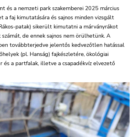
t és a nemzeti park szakemberei 2025 március
t a faj kimutatására és sajnos minden vizsgált
 Rákos-patak) sikerült kimutatni a márványrákot
ak számát, de ennek sajnos nem örülhetünk. A
ben továbbterjedve jelentős kedvezőtlen hatással
őhelyek (pl. Hanság) fajkészletére, ökológiai
 és a partfalak, illetve a csapadékvíz elvezető