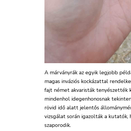
A márványrák az egyik legjobb példá
magas inváziós kockázattal rendelk
fajt német akvaristák tenyészették k
mindenhol idegenhonosnak tekintend
rövid idő alatt jelentős állománymé
vizsgálat során igazolták a kutatók, h
szaporodik.