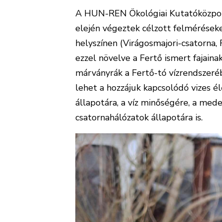
A HUN-REN Ökológiai Kutatóközpon
elején végeztek célzott felméréseke
helyszínen (Virágosmajori-csatorna,
ezzel növelve a Fertő ismert fajain
márványrák a Fertő-tó vízrendszeré
lehet a hozzájuk kapcsolódó vizes él
állapotára, a víz minőségére, a meder
csatornahálózatok állapotára is.