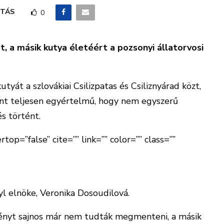
TÁS
0
, a másik kutya életéért a pozsonyi állatorvosi
tyát a szlovákiai Csilizpatas és Csiliznyárad közt,
rint teljesen egyértelmű, hogy nem egyszerű
s történt.
top=”false” cite=”” link=”” color=”” class=””
a fán sonka lógott. Ezzel biztosíthatta a tettes,
g nem végez velük[/perfectpullquote]
yl elnöke, Veronika Dosoudilová.
stényt sajnos már nem tudták megmenteni, a másik