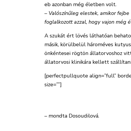
eb azonban még életben volt.
– Valószínűleg elestek, amikor fejbe
foglalkozott azzal, hogy vajon még 
A szukát ért lövés láthatóan behatol
másik, körülbelül hároméves kutyust
önkéntesei rögtön állatorvoshoz vit
állatorvosi klinikára kellett szállítani
[perfectpullquote align=”full” border
size=””]
A röntgen alapján a tettes o
törik, mivel a lövedék töredékei mi
csigolyája, amely emiatt nyomja a g
– mondta Dosoudilová.