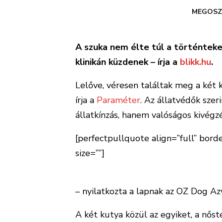
MEGOSZ
A szuka nem élte túl a történteket
klinikán küzdenek – írja a
blikk.hu
.
Lelőve, véresen találtak meg a két ku
írja a
Paraméter
. Az állatvédők sze
állatkínzás, hanem valóságos kivégzé
[perfectpullquote align=”full” border
size=””]
Ahol megtaláltuk a kutyákat, 
hogy a kutyák ne szaladjanak el, mí
– nyilatkozta a lapnak az OZ Dog Az
A két kutya közül az egyiket, a nő