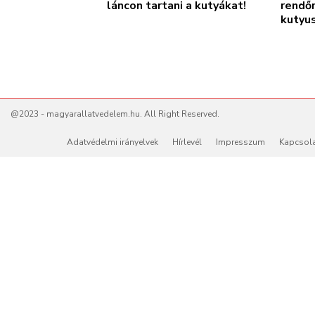
láncon tartani a kutyákat!
rendő
kutyu
@2023 - magyarallatvedelem.hu. All Right Reserved.
Adatvédelmi irányelvek
Hírlevél
Impresszum
Kapcsol