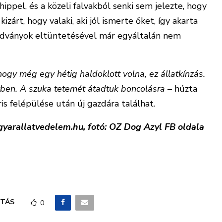
ppel, és a közeli falvakból senki sem jelezte, hogy
izárt, hogy valaki, aki jól ismerte őket, így akarta
aradványok eltüntetésével már egyáltalán nem
hogy még egy hétig haldoklott volna, ez állatkínzás.
ben. A szuka tetemét átadtuk boncolásra
– húzta
ris felépülése után új gazdára találhat.
yarallatvedelem.hu, fotó: OZ Dog Azyl FB oldala
TÁS
0