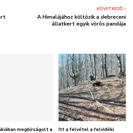
KÖVETKEZŐ
rt
A Himalájához költözik a debreceni
állatkert egyik vörös pandája
ákiában megbírságolt a
Itt a felvétel a felvidéki