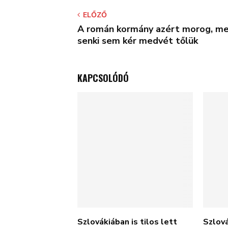
ELŐZŐ
A román kormány azért morog, me
senki sem kér medvét tőlük
KAPCSOLÓDÓ
Szlovákiában is tilos lett
Szlov