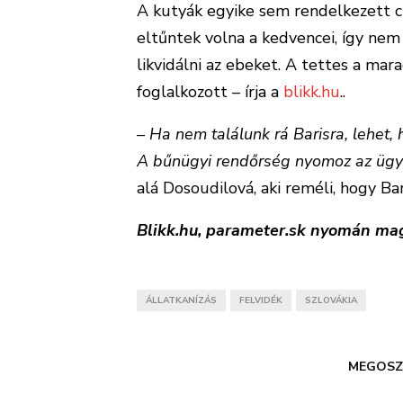
A kutyák egyike sem rendelkezett chi
eltűntek volna a kedvencei, így nem k
likvidálni az ebeket. A tettes a m
foglalkozott – írja a
blikk.hu
..
–
Ha nem találunk rá Barisra, lehet, 
A bűnügyi rendőrség nyomoz az ügy
alá Dosoudilová, aki reméli, hogy Ba
Blikk.hu, parameter.sk nyomán mag
ÁLLATKANÍZÁS
FELVIDÉK
SZLOVÁKIA
MEGOSZ