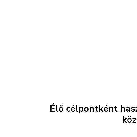
Élő célpontként hasz
köz