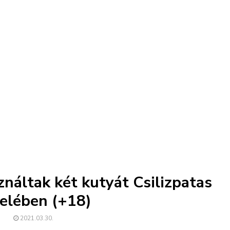
náltak két kutyát Csilizpatas
elében (+18)
2021.03.30.