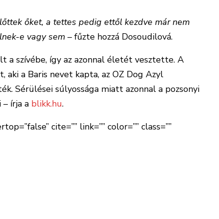
 lőttek őket, a tettes pedig ettől kezdve már nem
élnek-e vagy sem –
fűzte hozzá Dosoudilová.
t a szívébe, így az azonnal életét vesztette. A
, aki a Baris nevet kapta, az OZ Dog Azyl
ték. Sérülései súlyossága miatt azonnal a pozsonyi
 – írja a
blikk.hu
.
top=”false” cite=”” link=”” color=”” class=””
lyan lövedéket használt, mely ütközéskor darabokra
ndenütt ott voltak a kutya fejében. Továbbá sérült a
erincvelőjét[/perfectpullquote]