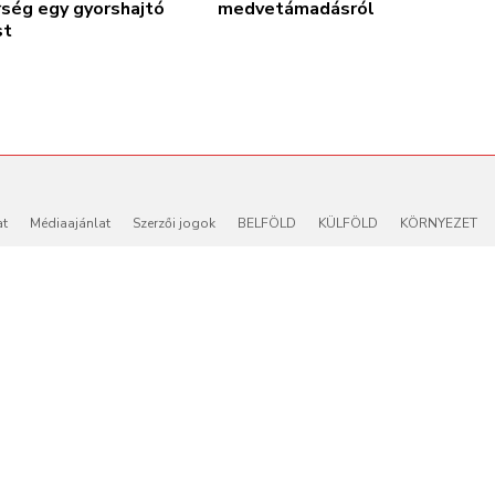
rség egy gyorshajtó
medvetámadásról
st
at
Médiaajánlat
Szerzői jogok
BELFÖLD
KÜLFÖLD
KÖRNYEZET