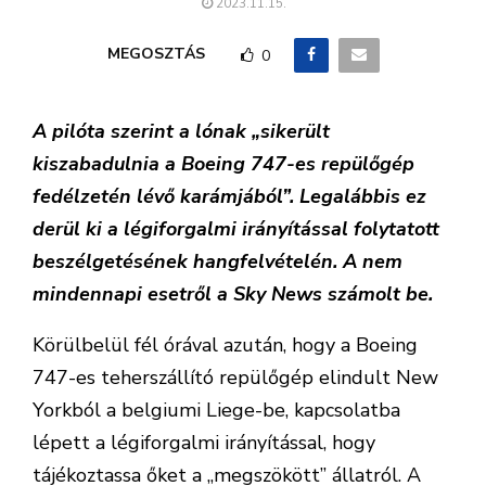
2023.11.15.
MEGOSZTÁS
0
A pilóta szerint a lónak „sikerült
kiszabadulnia a Boeing 747-es repülőgép
fedélzetén lévő karámjából”. Legalábbis ez
derül ki a légiforgalmi irányítással folytatott
beszélgetésének hangfelvételén. A nem
mindennapi esetről a Sky News számolt be.
Körülbelül fél órával azután, hogy a Boeing
747-es teherszállító repülőgép elindult New
Yorkból a belgiumi Liege-be, kapcsolatba
lépett a légiforgalmi irányítással, hogy
tájékoztassa őket a „megszökött” állatról. A