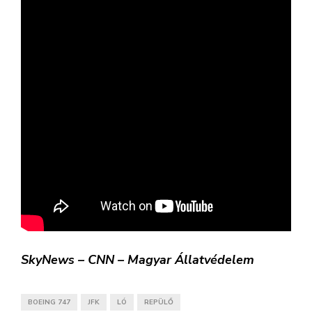
SkyNews – CNN – Magyar Állatvédelem
BOEING 747
JFK
LÓ
REPÜLŐ