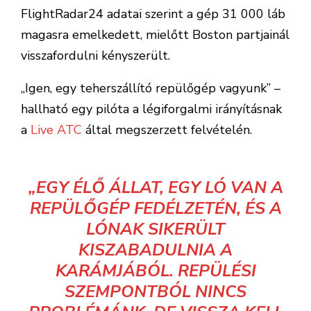
FlightRadar24 adatai szerint a gép 31 000 láb
magasra emelkedett, mielőtt Boston partjainál
visszafordulni kényszerült.
„Igen, egy teherszállító repülőgép vagyunk” –
hallható egy pilóta a légiforgalmi irányításnak
a
Live ATC
által megszerzett felvételén.
„EGY ÉLŐ ÁLLAT, EGY LÓ VAN A
REPÜLŐGÉP FEDÉLZETÉN, ÉS A
LÓNAK SIKERÜLT
KISZABADULNIA A
KARÁMJÁBÓL. REPÜLÉSI
SZEMPONTBÓL NINCS