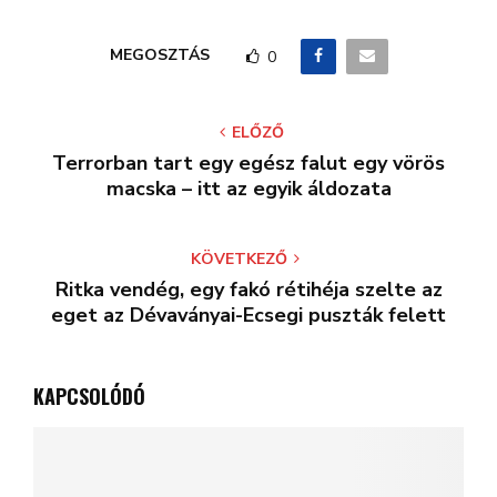
MEGOSZTÁS
0
ELŐZŐ
Terrorban tart egy egész falut egy vörös
macska – itt az egyik áldozata
KÖVETKEZŐ
Ritka vendég, egy fakó rétihéja szelte az
eget az Dévaványai-Ecsegi puszták felett
KAPCSOLÓDÓ