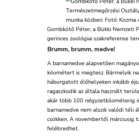
Gombkötő Péter, a Bükki Nemzeti P
gerinces zoológiai szakreferense te
Brumm, brumm, medve!
A barnamedve alapvetően magányosa
kilométert is megtesz. Bármelyik na
háborgatott élőhelyeken inkább éjsza
ragaszkodik az általa használt terü
akár több 100 négyzetkilométerig i
barnamedve nem alszik valódi téli 
csökken. A novembertől márciusig ta
felébredhet.