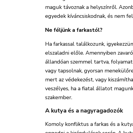
maguk távoznak a helyszínről. Azonba
egyedek kíváncsiskodnak, és nem fe
Ne féljünk a farkastól?
Ha farkassal találkozunk, igyekezz
elszaladni előle. Amennyiben zavaró 
állandóan szemmel tartva, folyamato
vagy tapsolnak, gyorsan menekülőre
mert az védekezést, vagy kiszámítha
veszélyes, ha a fiatal állatot magun
szakember.
A kutya és a nagyragadozók
Komoly konfliktus a farkas és a kut