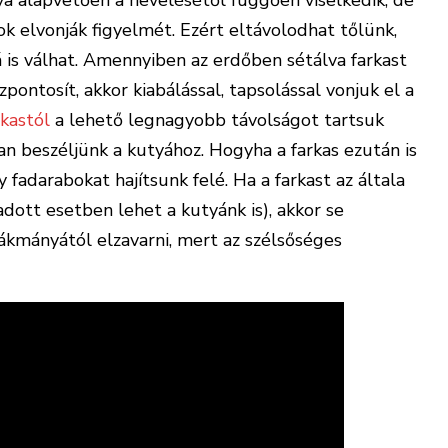
ya alapvetően a nevelésétől függően viselkedik, de
ok elvonják figyelmét. Ezért eltávolodhat tőlünk,
 is válhat. Amennyiben az erdőben sétálva farkast
zpontosít, akkor kiabálással, tapsolással vonjuk el a
rkastól
a lehető legnagyobb távolságot tartsuk
n beszéljünk a kutyához. Hogyha a farkas ezután is
fadarabokat hajítsunk felé. Ha a farkast az általa
dott esetben lehet a kutyánk is), akkor se
zsákmányától elzavarni, mert az szélsőséges