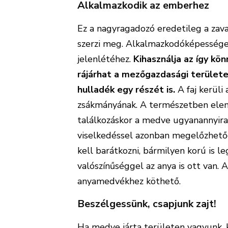
Alkalmazkodik az emberhez
Ez a nagyragadozó eredetileg a zava
szerzi meg. Alkalmazkodóképessége
jelenlétéhez.
Kihasználja az így kö
rájárhat a mezőgazdasági területe
hulladék egy részét is.
A faj kerüli
zsákmányának. A természetben eleny
találkozáskor a medve ugyanannyir
viselkedéssel azonban megelőzhet
kell barátkozni, bármilyen korú is 
valószínűséggel az anya is ott van. 
anyamedvékhez köthető.
Beszélgessünk, csapjunk zajt!
Ha medve járta területen vagyunk, 