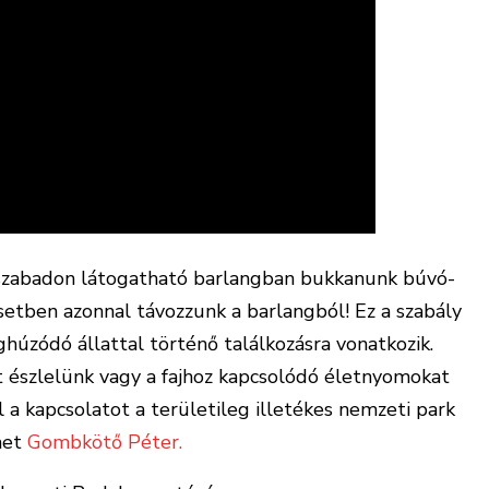
ha szabadon látogatható barlangban bukkanunk búvó-
setben azonnal távozzunk a barlangból! Ez a szabály
húzódó állattal történő találkozásra vonatkozik.
 észlelünk vagy a fajhoz kapcsolódó életnyomokat
 a kapcsolatot a területileg illetékes nemzeti park
lmet
Gombkötő Péter.