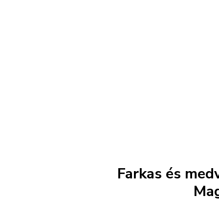
Farkas és medv
Mag