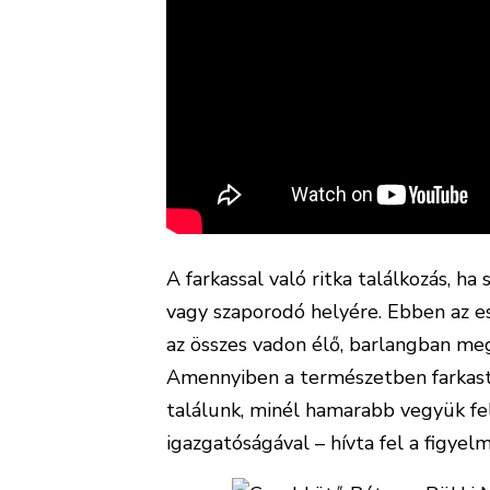
A farkassal való ritka találkozás, 
vagy szaporodó helyére. Ebben az e
az összes vadon élő, barlangban meg
Amennyiben a természetben farkast
találunk, minél hamarabb vegyük fel
igazgatóságával – hívta fel a figye