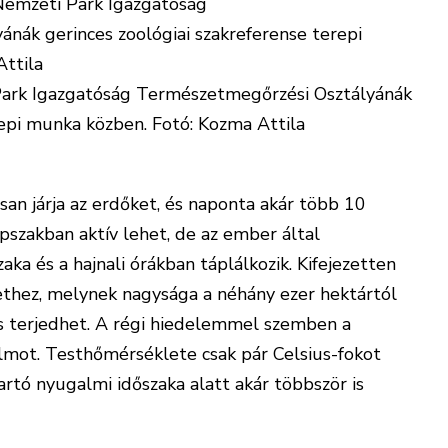
ark Igazgatóság Természetmegőrzési Osztályánák
repi munka közben. Fotó: Kozma Attila
n járja az erdőket, és naponta akár több 10
pszakban aktív lehet, de az ember által
ka és a hajnali órákban táplálkozik. Kifejezetten
lethez, melynek nagysága a néhány ezer hektártól
s terjedhet. A régi hiedelemmel szemben a
álmot. Testhőmérséklete csak pár Celsius-fokot
rtó nyugalmi időszaka alatt akár többször is