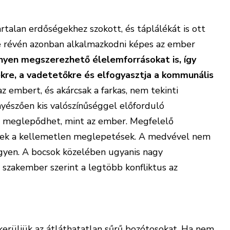
rtalan erdőségekhez szokott, és táplálékát is ott
 révén azonban alkalmazkodni képes az ember
nnyen megszerezhető élelemforrásokat is, így
kre, a vadetetőkre és elfogyasztja a kommunális
 az embert, és akárcsak a farkas, nem tekinti
észően kis valószínűséggel előforduló
a meglepődhet, mint az ember. Megfelelő
őek a kellemetlen meglepetések. A medvével nem
legyen. A bocsok közelében ugyanis nagy
A szakember szerint a legtöbb konfliktus az
kerüljük az átláthatatlan sűrű bozótosokat. Ha nem