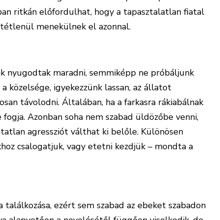
n ritkán előfordulhat, hogy a tapasztalatlan fiatal
ltétlenül menekülnek el azonnal.
ünk nyugodtak maradni, semmiképp ne próbáljunk
a közelsége, igyekezzünk lassan, az állatot
san távolodni. Általában, ha a farkasra rákiabálnak
 fogja. Azonban soha nem szabad üldözőbe venni,
tatlan agressziót válthat ki belőle. Különösen
khoz csalogatjuk, vagy etetni kezdjük – mondta a
ya találkozása, ezért sem szabad az ebeket szabadon