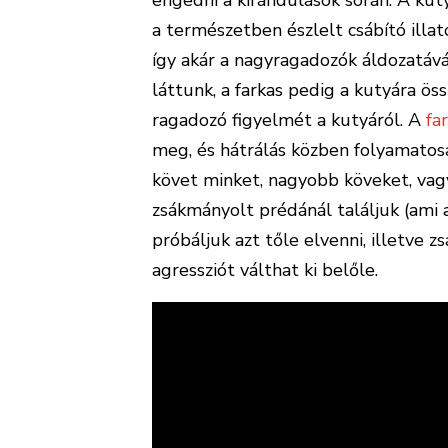
engedni a kirándulások során. A kut
a természetben észlelt csábító illat
így akár a nagyragadozók áldozatává
láttunk, a farkas pedig a kutyára öss
ragadozó figyelmét a kutyáról. A
fa
meg, és hátrálás közben folyamatosa
követ minket, nagyobb köveket, vagy 
zsákmányolt prédánál találjuk (ami a
próbáljuk azt tőle elvenni, illetve 
agressziót válthat ki belőle.