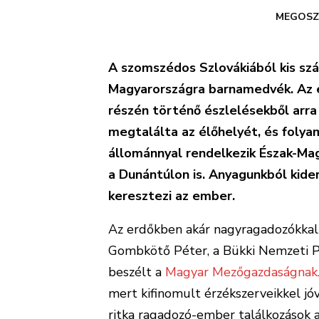
MEGOSZ
A szomszédos Szlovákiából kis sz
Magyarországra barnamedvék. Az 
részén történő észlelésekből arra 
megtalálta az élőhelyét, és folya
állománnyal rendelkezik Észak-Ma
a Dunántúlon is. Anyagunkból kider
keresztezi az ember.
Az erdőkben akár nagyragadozókkal is
Gombkötő Péter, a Bükki Nemzeti Pa
beszélt a
Magyar Mezőgazdaságnak
mert kifinomult érzékszerveikkel jó
ritka ragadozó-ember találkozások