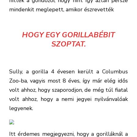
hitték a gondozói, hogy hím. Így aztán persze
mindenkit meglepett, amikor észrevették
HOGY EGY GORILLABÉBIT
SZOPTAT.
Sully, a gorilla 4 évesen került a Columbus
Zoo-ba, vagyis most 8 éves, így már elég idős
volt ahhoz, hogy szaporodjon, de még túl fiatal
volt ahhoz, hogy a nemi jegyei nyilvánvalóak
legyenek.
Itt érdemes megjegyezni, hogy a gorilláknál a