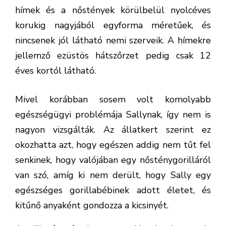
hímek és a nőstények körülbelül nyolcéves
korukig nagyjából egyforma méretűek, és
nincsenek jól látható nemi szerveik. A hímekre
jellemző ezüstös hátszőrzet pedig csak 12
éves kortól látható.
Mivel korábban sosem volt komolyabb
egészségügyi problémája Sallynak, így nem is
nagyon vizsgálták. Az állatkert szerint ez
okozhatta azt, hogy egészen addig nem tűt fel
senkinek, hogy valójában egy nősténygorilláról
van szó, amíg ki nem derült, hogy Sally egy
egészséges gorillabébinek adott életet, és
kitűnő anyaként gondozza a kicsinyét.