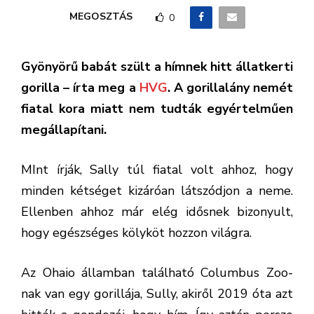
MEGOSZTÁS
0
Gyönyörű babát szült a hímnek hitt állatkerti
gorilla – írta meg a
HVG
. A gorillalány nemét
fiatal kora miatt nem tudták egyértelműen
megállapítani.
MInt írják, Sally túl fiatal volt ahhoz, hogy
minden kétséget kizáróan látszódjon a neme.
Ellenben ahhoz már elég idősnek bizonyult,
hogy egészséges kölyköt hozzon világra.
Az Ohaio államban található Columbus Zoo-
nak van egy gorillája, Sully, akiről 2019 óta azt