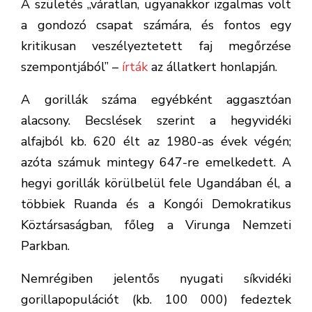
A születés „váratlan, ugyanakkor izgalmas volt
a gondozó csapat számára, és fontos egy
kritikusan veszélyeztetett faj megőrzése
szempontjából” –
írták
az állatkert honlapján.
A gorillák száma egyébként aggasztóan
alacsony. Becslések szerint a hegyvidéki
alfajból kb. 620 élt az 1980-as évek végén;
azóta számuk mintegy 647-re emelkedett. A
hegyi gorillák körülbelül fele Ugandában él, a
többiek Ruanda és a Kongói Demokratikus
Köztársaságban, főleg a Virunga Nemzeti
Parkban.
Nemrégiben jelentős nyugati síkvidéki
gorillapopulációt (kb. 100 000) fedeztek