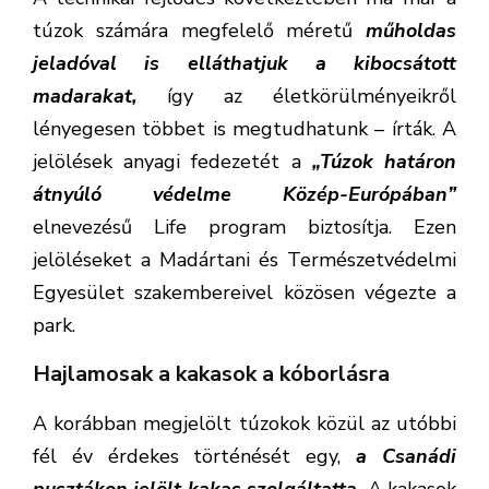
túzok számára megfelelő méretű
műholdas
jeladóval is elláthatjuk a kibocsátott
madarakat,
így az életkörülményeikről
lényegesen többet is megtudhatunk – írták. A
jelölések anyagi fedezetét a
„Túzok határon
átnyúló védelme Közép-Európában”
elnevezésű Life program biztosítja. Ezen
jelöléseket a Madártani és Természetvédelmi
Egyesület szakembereivel közösen végezte a
park.
Hajlamosak a kakasok a kóborlásra
A korábban megjelölt túzokok közül az utóbbi
fél év érdekes történését egy,
a Csanádi