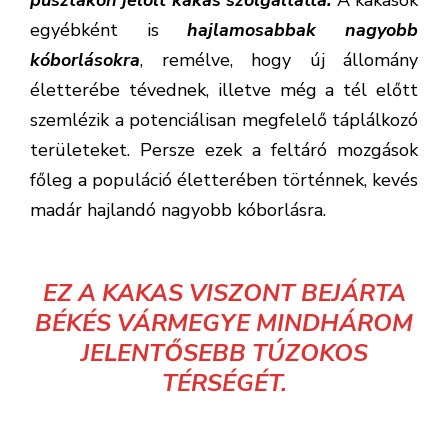
pusztákon jelölt kakas szolgáltatta.
A kakasok
egyébként is
hajlamosabbak nagyobb
kóborlásokra
, remélve, hogy új állomány
életterébe tévednek, illetve még a tél előtt
szemlézik a potenciálisan megfelelő táplálkozó
területeket. Persze ezek a feltáró mozgások
főleg a populáció életterében történnek, kevés
madár hajlandó nagyobb kóborlásra.
EZ A KAKAS VISZONT BEJÁRTA
BÉKÉS VÁRMEGYE MINDHÁROM
JELENTŐSEBB TÚZOKOS
TÉRSÉGÉT.