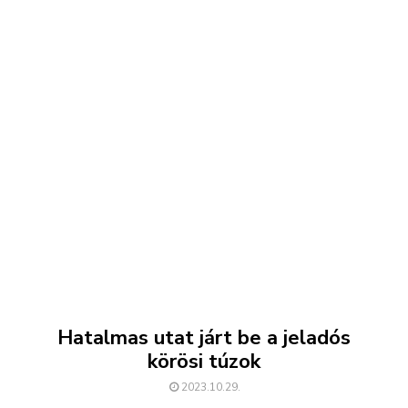
Hatalmas utat járt be a jeladós
körösi túzok
2023.10.29.