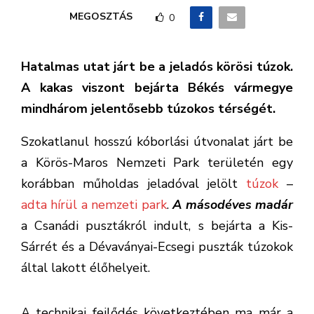
MEGOSZTÁS
0
Hatalmas utat járt be a jeladós körösi túzok.
A kakas viszont bejárta Békés vármegye
mindhárom jelentősebb túzokos térségét.
Szokatlanul hosszú kóborlási útvonalat járt be
a Körös-Maros Nemzeti Park területén egy
korábban műholdas jeladóval jelölt
túzok
–
adta hírül a nemzeti park
.
A másodéves madár
a Csanádi pusztákról indult, s bejárta a Kis-
Sárrét és a Dévaványai-Ecsegi puszták túzokok
által lakott élőhelyeit.
A technikai fejlődés következtében ma már a