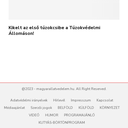
Kikelt az első túzokcsibe a Túzokvédelmi
Állomáson!
@2023 - magyarallatvedelem.hu. All Right Reserved.
Adatvédelmi irányelvek
Hírlevél
Impresszum
Kapcsolat
Médiaajánlat
Szerzői jogok
BELFÖLD
KÜLFÖLD
KÖRNYEZET
VIDEÓ
HUMOR
PROGRAMAJÁNLÓ
KUTYÁS-BÖRTÖNPROGRAM