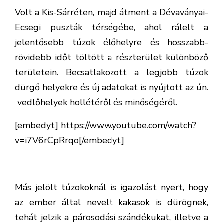
Volt a Kis-Sárréten, majd átment a Dévaványai-
Ecsegi puszták térségébe, ahol rálelt a
jelentősebb túzok élőhelyre és hosszabb-
rövidebb időt töltött a részterület különböző
területein. Becsatlakozott a legjobb túzok
dürgő helyekre és új adatokat is nyújtott az ún.
vedlőhelyek hollétéről és minőségéről.
[embedyt] https://www.youtube.com/watch?
v=i7V6rCpRrqo[/embedyt]
Más jelölt túzokoknál is igazolást nyert, hogy
az ember által nevelt kakasok is dürögnek,
tehát jelzik a párosodási szándékukat, illetve a