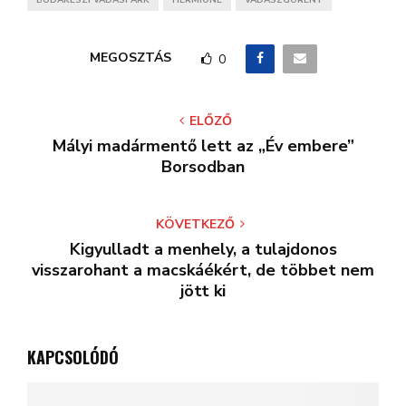
BUDAKESZI VADASPARK
HERMIONE
VADÁSZGÖRÉNY
MEGOSZTÁS
0
ELŐZŐ
Mályi madármentő lett az „Év embere”
Borsodban
KÖVETKEZŐ
Kigyulladt a menhely, a tulajdonos
visszarohant a macskáékért, de többet nem
jött ki
KAPCSOLÓDÓ