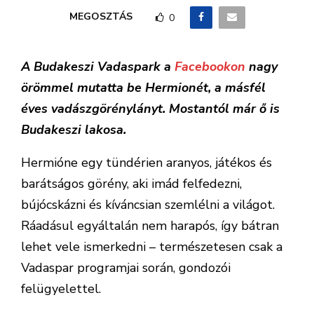
MEGOSZTÁS
0
A Budakeszi Vadaspark a
Facebookon
nagy
örömmel mutatta be Hermionét, a másfél
éves vadászgörénylányt. Mostantól már ő is
Budakeszi lakosa.
Hermióne egy tündérien aranyos, játékos és
barátságos görény, aki imád felfedezni,
bújócskázni és kíváncsian szemlélni a világot.
Ráadásul egyáltalán nem harapós, így bátran
lehet vele ismerkedni – természetesen csak a
Vadaspar programjai során, gondozói
felügyelettel.