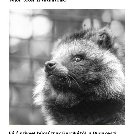
Vajon télen is láthatóak?
Fájó szívvel búcsúznak Bercikétől, a Budakeszi