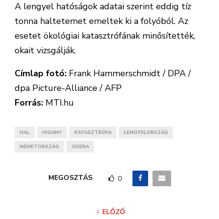
A lengyel hatóságok adatai szerint eddig tíz
tonna haltetemet emeltek ki a folyóból. Az
esetet ökológiai katasztrófának minősítették,
okait vizsgálják.
Címlap fotó:
Frank Hammerschmidt / DPA /
dpa Picture-Alliance / AFP
Forrás:
MTI.hu
HAL
HIGANY
KATASZTRÓFA
LENGYELORSZÁG
NÉMETORSZÁG
ODERA
MEGOSZTÁS
0
ELŐZŐ