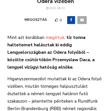
Odera vízében
2022.08.13.
MEGOSZTÁS
0
Mint azt korábban
megírtuk,
tíz tonna
haltetemet halásztak ki eddig
Lengyelországban az Odera folyóból –
közölte csütörtökön Przemyslaw Daca, a
lengyel vízügyi hatóság elnöke
.
Higanyszennyezést mutattak ki az Odera folyó
vizében, miután tömeges halpusztulást
észleltek a német-lengyel határon futó
szakaszon – jelentette pénteken a Rundfunk
Berlin-Brandenburg (RBB) német regionális