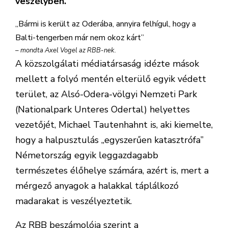
veszélyben.
„Bármi is került az Oderába, annyira felhígul, hogy a
Balti-tengerben már nem okoz kárt”
– mondta Axel Vogel az RBB-nek.
A közszolgálati médiatársaság idézte mások
mellett a folyó mentén elterülő egyik védett
terület, az Alsó-Odera-völgyi Nemzeti Park
(Nationalpark Unteres Odertal) helyettes
vezetőjét, Michael Tautenhahnt is, aki kiemelte,
hogy a halpusztulás „egyszerűen katasztrófa”
Németország egyik leggazdagabb
természetes élőhelye számára, azért is, mert a
mérgező anyagok a halakkal táplálkozó
madarakat is veszélyeztetik.
Az RBB beszámolója szerint a