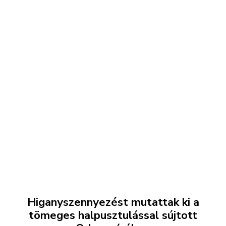
Higanyszennyezést mutattak ki a
tömeges halpusztulással sújtott