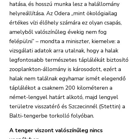
hatása, és hosszú munka lesz a halállomány
helyreállítása. Az Odera „mint ökológiailag
értékes vízi élőhely számára ez olyan csapás,
amelyből valószínűleg évekig nem fog
felépülni” – mondta a miniszter, kiemelve: a
vizsgálati adatok arra utalnak, hogy a halak
legfontosabb természetes táplálékát biztosító
zooplankton-állomány is károsodott, ezért a
halak nem találnak egyhamar ismét elegendő
táplálékot a csaknem 200 kilométeren a
német-lengyel határt alkotó, majd lengyel
területre visszatérő és Szczecinnél (Stettin) a
Balti-tengerbe torkolló folyóban.
A tenger viszont valószínűleg nincs