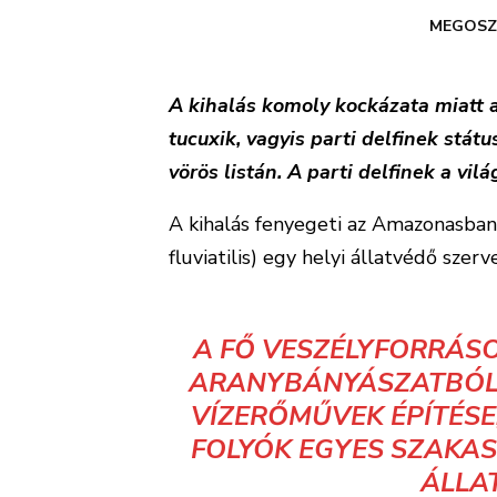
MEGOSZ
A kihalás komoly kockázata miatt 
tucuxik, vagyis parti delfinek stát
vörös listán. A parti delfinek a vil
A kihalás fenyegeti az Amazonasban 
fluviatilis) egy helyi állatvédő szerv
A FŐ VESZÉLYFORRÁSO
ARANYBÁNYÁSZATBÓL 
VÍZERŐMŰVEK ÉPÍTÉSE
FOLYÓK EGYES SZAKAS
ÁLLA