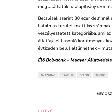
megtalálhatók az alapítvány szerint.
Becslések szerint 30 ezer delfinné
hatalmas terület miatt kis számnak 
veszélyeztetett kategóriába, ami az 
állatfaja él hasonló körülmények kö
évtizeden belül eltűnhetnek – muta
Élő Bolygónk – Magyar Állatvédel
AMAZONAS
BRAZILIA
DELFIN
TUCUXI
MEGOSZ
ELŐZŐ