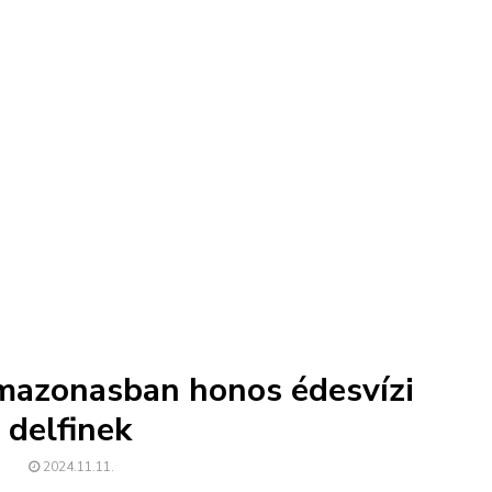
mazonasban honos édesvízi
delfinek
2024.11.11.