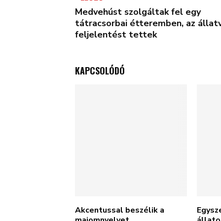
Medvehúst szolgáltak fel egy
tátracsorbai étteremben, az állat
feljelentést tettek
KAPCSOLÓDÓ
Akcentussal beszélik a
Egysz
majomnyelvet
állat