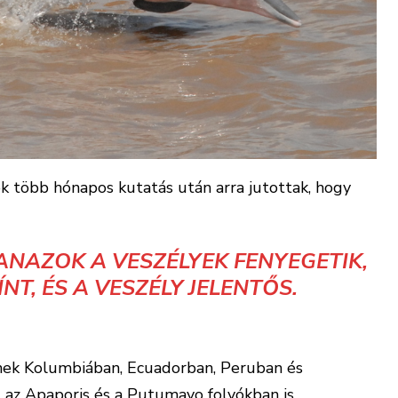
k több hónapos kutatás után arra jutottak, hogy
ANAZOK A VESZÉLYEK FENYEGETIK,
NT, ÉS A VESZÉLY JELENTŐS.
lnek Kolumbiában, Ecuadorban, Peruban és
, az Apaporis és a Putumayo folyókban is