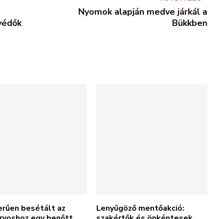
Nyomok alapján medve járkál a
védők
Bükkben
erűen besétált az
Lenyűgöző mentőakció:
orvoshoz egy benőtt
szakértők és önkéntesek