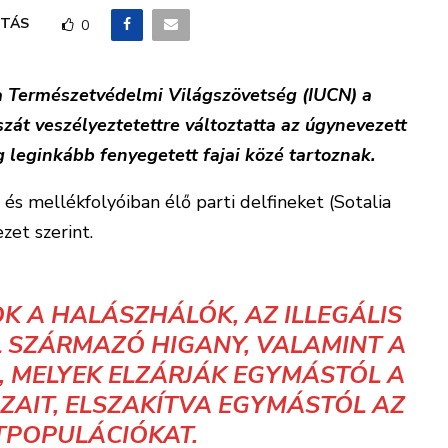
TÁS
0
a Természetvédelmi Világszövetség (IUCN) a
uszát veszélyeztetettre változtatta az úgynevezett
ág leginkább fenyegetett fajai közé tartoznak.
és mellékfolyóiban élő parti delfineket (Sotalia
ezet szerint.
K A HALÁSZHÁLÓK, AZ ILLEGÁLIS
SZÁRMAZÓ HIGANY, VALAMINT A
, MELYEK ELZÁRJÁK EGYMÁSTÓL A
ZAIT, ELSZAKÍTVA EGYMÁSTÓL AZ
TPOPULÁCIÓKAT.