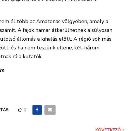
l nem él több az Amazonas völgyében, amely a
számít. A fajok hamar átkerülhetnek a súlyosan
utolsó állomás a kihalás előtt. A régió sok más
zött, és ha nem teszünk ellene, két-három
tnak rá a kutatók.
em
TÁS
0
KÖVETKEZŐ