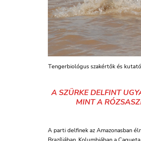
Tengerbiológus szakértők és kutató
A SZÜRKE DELFINT UGY
MINT A RÓZSASZÍ
A parti delfinek az Amazonasban é
Brazíliában. Kolumbiában a Caqueta