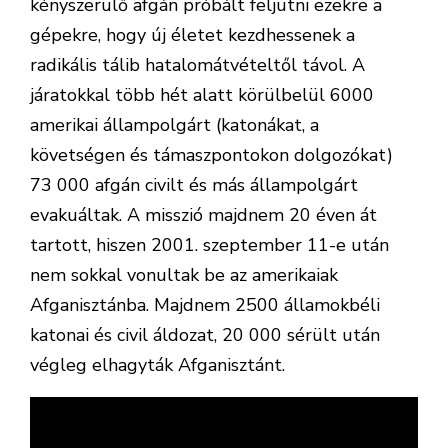
kényszerülő afgán próbált feljutni ezekre a
gépekre, hogy új életet kezdhessenek a
radikális tálib hatalomátvételtől távol. A
járatokkal több hét alatt körülbelül 6000
amerikai állampolgárt (katonákat, a
követségen és támaszpontokon dolgozókat)
73 000 afgán civilt és más állampolgárt
evakuáltak. A misszió majdnem 20 éven át
tartott, hiszen 2001. szeptember 11-e után
nem sokkal vonultak be az amerikaiak
Afganisztánba. Majdnem 2500 államokbéli
katonai és civil áldozat, 20 000 sérült után
végleg elhagyták Afganisztánt.