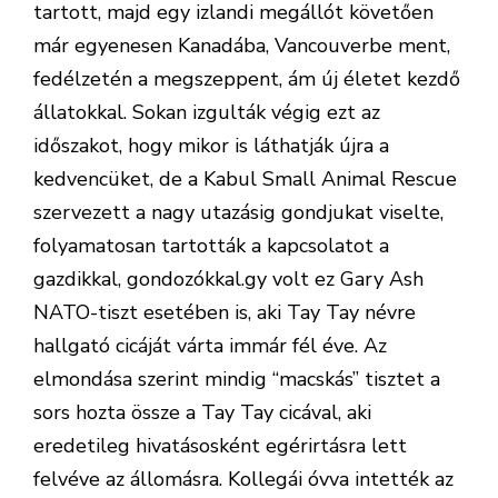
tartott, majd egy izlandi megállót követően
már egyenesen Kanadába, Vancouverbe ment,
fedélzetén a megszeppent, ám új életet kezdő
állatokkal. Sokan izgulták végig ezt az
időszakot, hogy mikor is láthatják újra a
kedvencüket, de a Kabul Small Animal Rescue
szervezett a nagy utazásig gondjukat viselte,
folyamatosan tartották a kapcsolatot a
gazdikkal, gondozókkal.gy volt ez Gary Ash
NATO-tiszt esetében is, aki Tay Tay névre
hallgató cicáját várta immár fél éve. Az
elmondása szerint mindig “macskás” tisztet a
sors hozta össze a Tay Tay cicával, aki
eredetileg hivatásosként egérirtásra lett
felvéve az állomásra. Kollegái óvva intették az