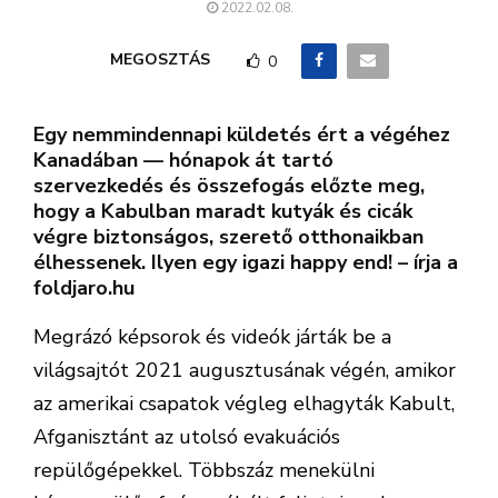
2022.02.08.
MEGOSZTÁS
0
Egy nemmindennapi küldetés ért a végéhez
Kanadában — hónapok át tartó
szervezkedés és összefogás előzte meg,
hogy a Kabulban maradt kutyák és cicák
végre biztonságos, szerető otthonaikban
élhessenek. Ilyen egy igazi happy end! – írja a
foldjaro.hu
Megrázó képsorok és videók járták be a
világsajtót 2021 augusztusának végén, amikor
az amerikai csapatok végleg elhagyták Kabult,
Afganisztánt az utolsó evakuációs
repülőgépekkel. Többszáz menekülni