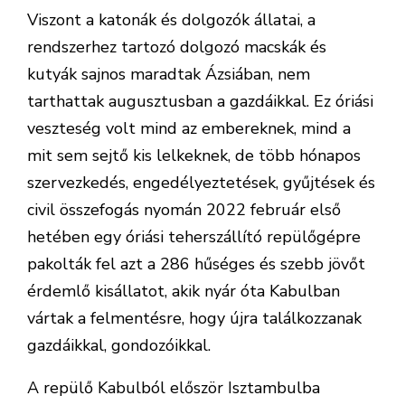
Viszont a katonák és dolgozók állatai, a
rendszerhez tartozó dolgozó macskák és
kutyák sajnos maradtak Ázsiában, nem
tarthattak augusztusban a gazdáikkal. Ez óriási
veszteség volt mind az embereknek, mind a
mit sem sejtő kis lelkeknek, de több hónapos
szervezkedés, engedélyeztetések, gyűjtések és
civil összefogás nyomán 2022 február első
hetében egy óriási teherszállító repülőgépre
pakolták fel azt a 286 hűséges és szebb jövőt
érdemlő kisállatot, akik nyár óta Kabulban
vártak a felmentésre, hogy újra találkozzanak
gazdáikkal, gondozóikkal.
A repülő Kabulból először Isztambulba