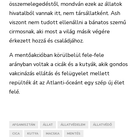
összemelegedéstől, mondván ezek az állatok
hivatalból vannak itt, nem társállatként. Ash
viszont nem tudott ellenállni a bánatos szemű
cirmosnak, aki most a világ másik végére
érkezett hozzá és családjához.
A mentőakcióban körülbelül fele-fele
arányban voltak a cicák és a kutyák, akik gondos
vakcinázás ellátás és felügyelet mellett
repülték át az Atlanti-óceánt egy szép új élet
felé.
AFGANISZTÁN
ÁLLAT
ÁLLATVÉDELEM
ÁLLATVÉDŐ
CICA
KUTYA
MACSKA
MENTÉS