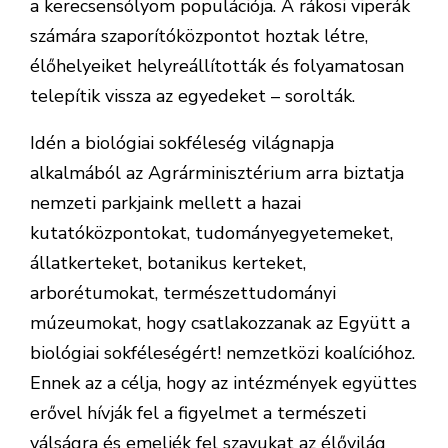
a kerecsensólyom populációja. A rákosi viperák
számára szaporítóközpontot hoztak létre,
élőhelyeiket helyreállították és folyamatosan
telepítik vissza az egyedeket – sorolták.
Idén a biológiai sokféleség világnapja
alkalmából az Agrárminisztérium arra biztatja
nemzeti parkjaink mellett a hazai
kutatóközpontokat, tudományegyetemeket,
állatkerteket, botanikus kerteket,
arborétumokat, természettudományi
múzeumokat, hogy csatlakozzanak az Együtt a
biológiai sokféleségért! nemzetközi koalícióhoz.
Ennek az a célja, hogy az intézmények együttes
erővel hívják fel a figyelmet a természeti
válságra és emeljék fel szavukat az élővilág