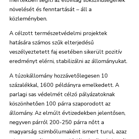
mértékben segíti az élővilág sokszínűségének
növelését és fenntartását – áll a
közleményben.
A célzott természetvédelmi projektek
hatására számos szűk elterjedésű
veszélyeztetett faj esetében sikerült pozitív
eredményt elérni, stabilizálni az állományukat.
A túzokállomány hozzávetőlegesen 10
százalékkal, 1600 példányra emelkedett. A
parlagi sas védelmét célzó pályázatoknak
köszönhetően 100 párra szaporodott az
állomány. Az elmúlt évtizedekben jelentősen,
negyven párról 200-250 párra nőtt a
magyarság szimbólumaként ismert turul, azaz