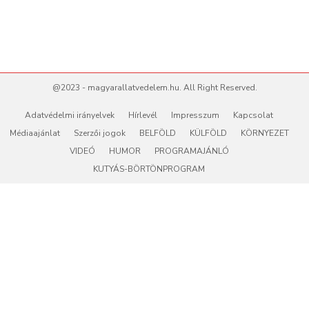
@2023 - magyarallatvedelem.hu. All Right Reserved.
Adatvédelmi irányelvek
Hírlevél
Impresszum
Kapcsolat
Médiaajánlat
Szerzői jogok
BELFÖLD
KÜLFÖLD
KÖRNYEZET
VIDEÓ
HUMOR
PROGRAMAJÁNLÓ
KUTYÁS-BÖRTÖNPROGRAM