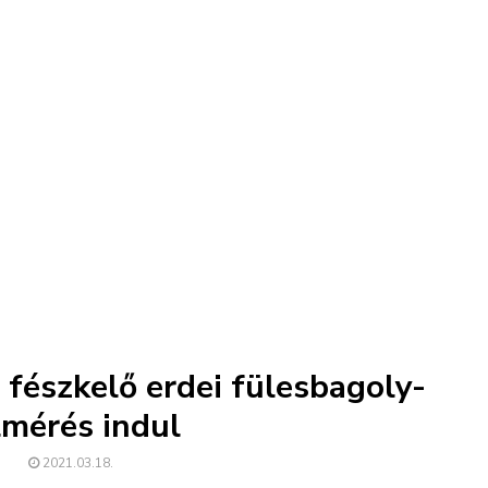
 fészkelő erdei fülesbagoly-
lmérés indul
2021.03.18.