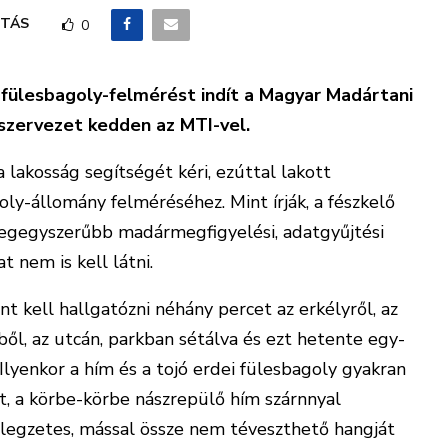
TÁS
0
 fülesbagoly-felmérést indít a Magyar Madártani
 szervezet kedden az MTI-vel.
lakosság segítségét kéri, ezúttal lakott
oly-állomány felméréséhez. Mint írják, a fészkelő
legegyszerűbb madármegfigyelési, adatgyűjtési
 nem is kell látni.
nt kell hallgatózni néhány percet az erkélyről, az
tből, az utcán, parkban sétálva és ezt hetente egy-
Ilyenkor a hím és a tojó erdei fülesbagoly gyakran
t, a körbe-körbe nászrepülő hím szárnnyal
ellegzetes, mással össze nem téveszthető hangját