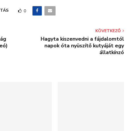
TÁS
0
KÖVETKEZŐ
zág
Hagyta kiszenvedni a fájdalomtól
eó)
napok óta nyüszítő kutyáját egy
állatkínzó