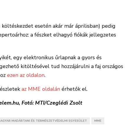
 költéskezdet esetén akár már áprilisban) pedig
epertoárhoz: a fészket elhagyó fiókák jellegzetes
ikét, egy elektronikus űrlapnak a gyors és
gezhető kitöltésével tud hozzájárulni a faj országos
hoz
ezen az oldalon
.
részletek
az MME oldalán
érhetők el.
em.hu, Fotó: MTI/Czeglédi Zsolt
AGYAR MADÁRTANI ÉS TERMÉSZETVÉDELMI EGYESÜLET
MME