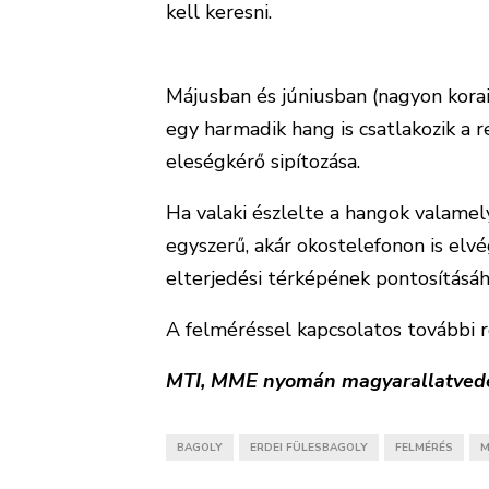
kell keresni.
Májusban és júniusban (nagyon korai
egy harmadik hang is csatlakozik a r
eleségkérő sipítozása.
Ha valaki észlelte a hangok valamely
egyszerű, akár okostelefonon is elvé
elterjedési térképének pontosításá
A felméréssel kapcsolatos további 
MTI, MME nyomán magyarallatvedel
BAGOLY
ERDEI FÜLESBAGOLY
FELMÉRÉS
M