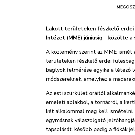
MEGOSZ
Lakott területeken fészkelő erdei
Intézet (MME) júniusig – közölte a
A közlemény szerint az MME ismét a 
területeken fészkelő erdei fülesbag
baglyok felmérése egyike a létező 
módszereknek, amelyhez a madarakat
Az esti szürkület óráitól alkalmanké
emeleti ablakból, a tornácról, a ker
két alkalommal meg kell ismételni. 
egymásnak válaszolgató jelzőhangjá
tapsolását, később pedig a fiókák j