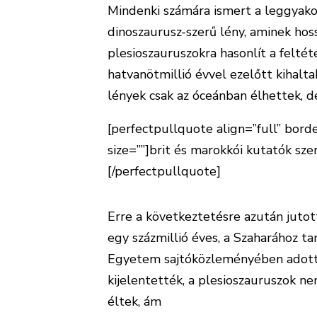
Mindenki számára ismert a leggyakor
dinoszaurusz-szerű lény, aminek hoss
plesioszauruszokra hasonlít a feltét
hatvanötmillió évvel ezelőtt kihalt
lények csak az óceánban élhettek, d
[perfectpullquote align=”full” border
size=””]brit és marokkói kutatók sze
[/perfectpullquote]
Erre a következtetésre azután jutot
egy százmillió éves, a Szaharához t
Egyetem sajtóközleményében adott 
kijelentették, a plesioszauruszok n
éltek, ám