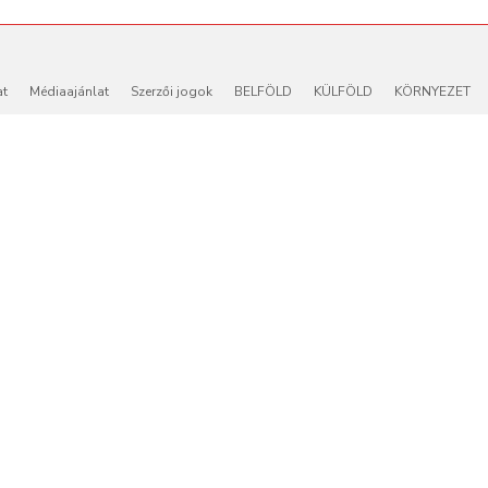
at
Médiaajánlat
Szerzői jogok
BELFÖLD
KÜLFÖLD
KÖRNYEZET