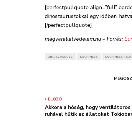
[perfectpullquote align=”full” border
dinoszauruszokkal egy időben, hatvan
[/perfectpullquote]
magyarallatvedelem.hu – Forrás:
Eu
DINOSZAURUSZ
LOCH NESS
LOCH NESS-I SZ
MEGOSZ
ELŐZŐ
Akkora a hőség, hogy ventilátoros
ruhával hűtik az állatokat Tokioba