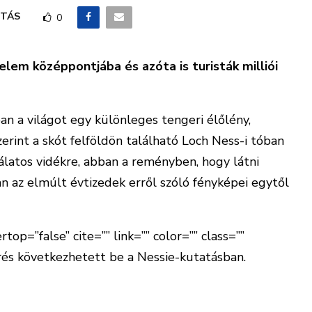
TÁS
0
elem középpontjába és azóta is turisták milliói
an a világot egy különleges tengeri élőlény,
erint a skót felföldön található Loch Ness-i tóban
odálatos vidékre, abban a reményben, hogy látni
an az elmúlt évtizedek erről szóló fényképei egytől
top=”false” cite=”” link=”” color=”” class=””
rés következhetett be a Nessie-kutatásban.