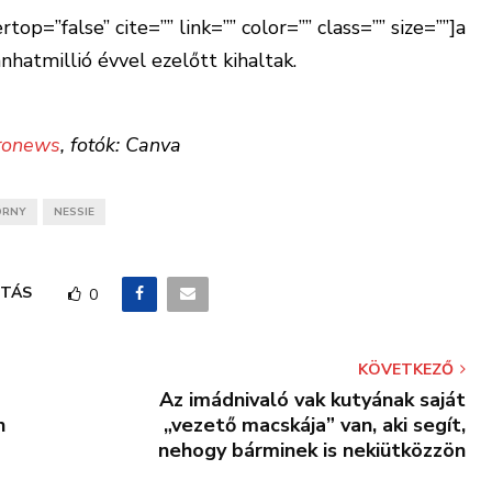
top=”false” cite=”” link=”” color=”” class=”” size=””]a
hatmillió évvel ezelőtt kihaltak.
ronews
, fotók: Canva
ÖRNY
NESSIE
TÁS
0
KÖVETKEZŐ
Az imádnivaló vak kutyának saját
n
„vezető macskája” van, aki segít,
nehogy bárminek is nekiütközzön