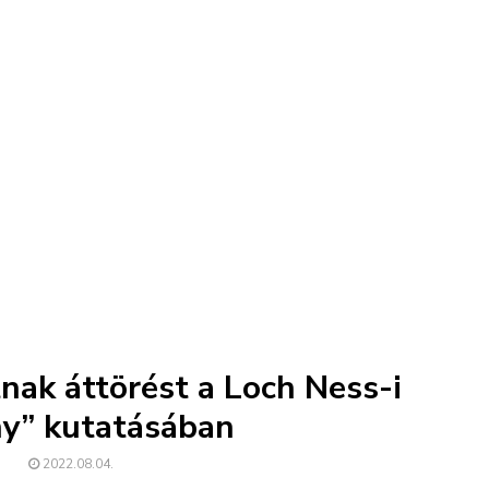
tnak áttörést a Loch Ness-i
ny” kutatásában
2022.08.04.