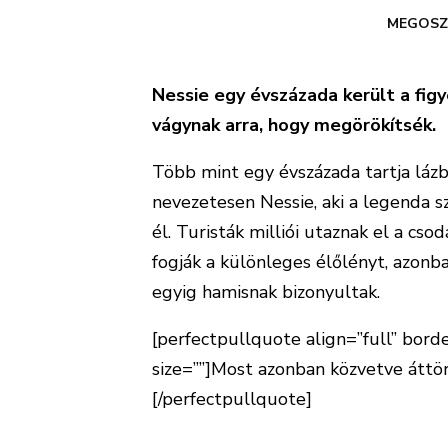
MEGOSZ
Nessie egy évszázada került a figy
vágynak arra, hogy megörökítsék.
Több mint egy évszázada tartja lázb
nevezetesen Nessie, aki a legenda sz
él. Turisták milliói utaznak el a cs
fogják a különleges élőlényt, azonb
egyig hamisnak bizonyultak.
[perfectpullquote align=”full” border
size=””]Most azonban közvetve áttö
[/perfectpullquote]