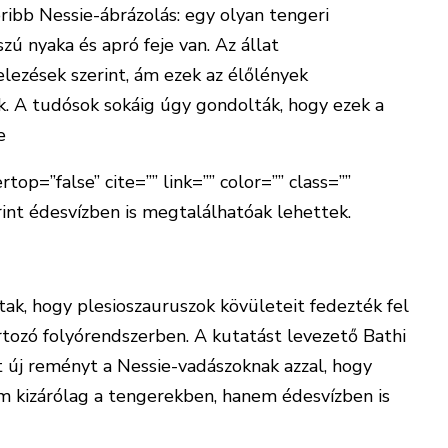
ibb Nessie-ábrázolás: egy olyan tengeri
zú nyaka és apró feje van. Az állat
elezések szerint, ám ezek az élőlények
ak. A tudósok sokáig úgy gondolták, hogy ezek a
e
top=”false” cite=”” link=”” color=”” class=””
rint édesvízben is megtalálhatóak lehettek.
tak, hogy plesioszauruszok kövületeit fedezték fel
artozó folyórendszerben. A kutatást levezető Bathi
új reményt a Nessie-vadászoknak azzal, hogy
em kizárólag a tengerekben, hanem édesvízben is