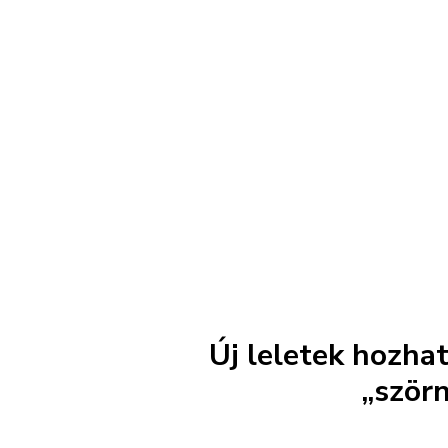
Új leletek hozha
„ször