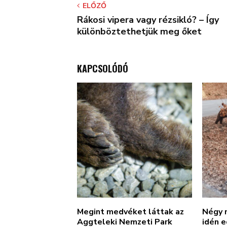
ELŐZŐ
Rákosi vipera vagy rézsikló? – Így
különböztethetjük meg őket
KAPCSOLÓDÓ
Megint medvéket láttak az
Négy m
Aggteleki Nemzeti Park
idén 