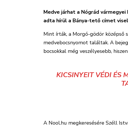
Medve járhat a Nógrád vármegyei 
adta hírül a Bánya-tető címet vise
Mint írták, a Morgó-gödör középső s
medvebocsnyomot találtak. A bejegy
bocsokkal még veszélyesebb, hiszen
KICSINYEIT VÉDI ÉS
T
A Nool.hu megkeresésére Széll Istv