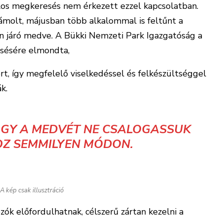
os megkeresés nem érkezett ezzel kapcsolatban.
ámolt, májusban több alkalommal is feltűnt a
n járó medve. A Bükki Nemzeti Park Igazgatóság a
sésére elmondta,
t, így megfelelő viselkedéssel és felkészültséggel
k.
GY A MEDVÉT NE CSALOGASSUK
Z SEMMILYEN MÓDON.
A kép csak illusztráció
ók előfordulhatnak, célszerű zártan kezelni a