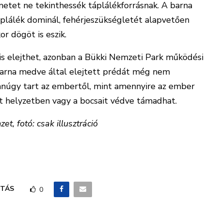
etet ne tekinthessék táplálékforrásnak. A barna
plálék dominál, fehérjeszükségletét alapvetően
or dögöt is eszik.
s elejthet, azonban a Bükki Nemzeti Park működési
barna medve által elejtett prédát még nem
anúgy tart az embertől, mint amennyire az ember
t helyzetben vagy a bocsait védve támadhat.
, fotó: csak illusztráció
TÁS
0