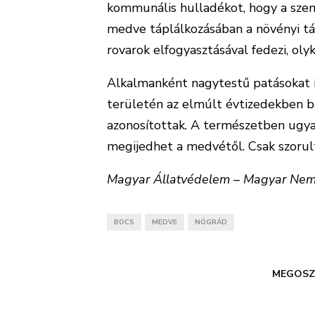
kommunális hulladékot, hogy a szem
medve táplálkozásában a növényi tá
rovarok elfogyasztásával fedezi, olyk
Alkalmanként nagytestű patásokat i
területén az elmúlt évtizedekben 
azonosítottak. A természetben ugy
megijedhet a medvétől. Csak szorul
Magyar Állatvédelem – Magyar Nemzet
BOCS
MEDVE
NÓGRÁD
MEGOSZ