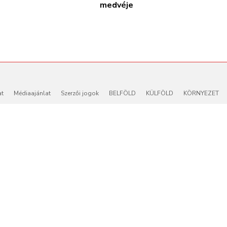
medvéje
at
Médiaajánlat
Szerzői jogok
BELFÖLD
KÜLFÖLD
KÖRNYEZET