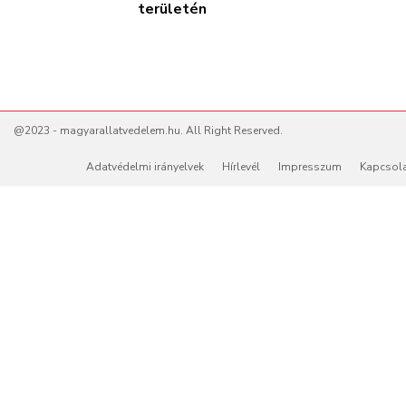
területén
@2023 - magyarallatvedelem.hu. All Right Reserved.
Adatvédelmi irányelvek
Hírlevél
Impresszum
Kapcsol