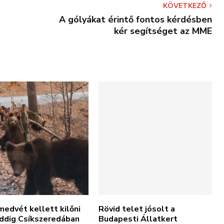
KÖVETKEZŐ
A gólyákat érintő fontos kérdésben
kér segítséget az MME
edvét kellett kilőni
Rövid telet jósolt a
eddig Csíkszeredában
Budapesti Állatkert