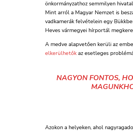
önkormányzathoz semmilyen hivatal
Mint arról a Magyar Nemzet is besz
vadkamerák felvételein egy Bükkbe
Heves vármegyei hírportál megkere
A medve alapvetően kerüli az ember
elkerülhetők
az esetleges problémá
NAGYON FONTOS, HO
MAGUNKHO
Azokon a helyeken, ahol nagyragadoz