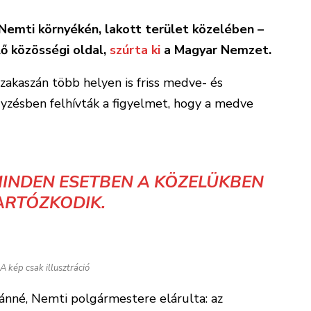
Nemti környékén, lakott terület közelében –
lő közösségi oldal,
szúrta ki
a Magyar Nemzet.
zakaszán több helyen is friss medve- és
zésben felhívták a figyelmet, hogy a medve
 MINDEN ESETBEN A KÖZELÜKBEN
ARTÓZKODIK.
A kép csak illusztráció
ánné, Nemti polgármestere elárulta: az