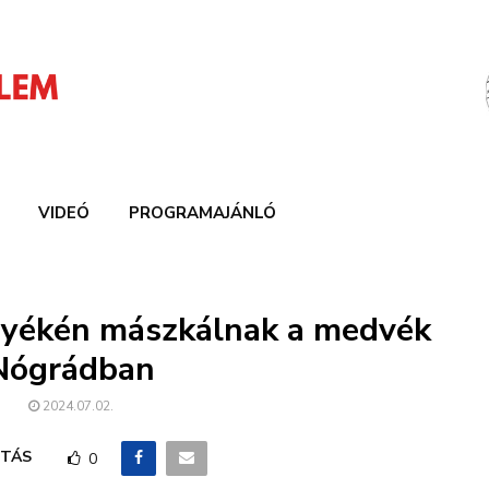
VIDEÓ
PROGRAMAJÁNLÓ
rnyékén mászkálnak a medvék
Nógrádban
2024.07.02.
TÁS
0