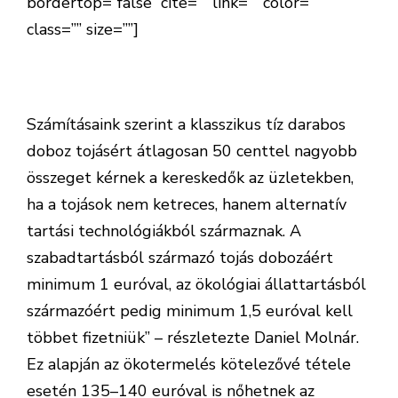
bordertop=”false” cite=”” link=”” color=””
class=”” size=””]
Ha mégis sor kerülne a
ketreces tartás teljes tiltására, annak a
fogyasztók látják a kárát.[/perfectpullquote]
Számításaink szerint a klasszikus tíz darabos
doboz tojásért átlagosan 50 centtel nagyobb
összeget kérnek a kereskedők az üzletekben,
ha a tojások nem ketreces, hanem alternatív
tartási technológiákból származnak. A
szabadtartásból származó tojás dobozáért
minimum 1 euróval, az ökológiai állattartásból
származóért pedig minimum 1,5 euróval kell
többet fizetniük” – részletezte Daniel Molnár.
Ez alapján az ökotermelés kötelezővé tétele
esetén 135–140 euróval is nőhetnek az