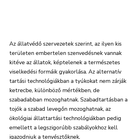
technológia közül egyedül a ketreces
tartásban zsúfolják össze a tojókat úgy, hogy a
ketrecekben mindössze egy A4-es lap méretű
terület jut egy-egy tyúkra.[/perfectpullquote]
Az állatvédő szervezetek szerint, az ilyen kis
területen embertelen szenvedésnek vannak
kitéve az állatok, képtelenek a természetes
viselkedési formáik gyakorlása. Az alternatív
tartási technológiákban a tyúkokat nem zárják
ketrecbe, különböző mértékben, de
szabadabban mozoghatnak. Szabadtartásban a
tojók a szabad levegőn mozoghatnak, az
ökológiai állattartási technológiákban pedig
emellett a legszigorúbb szabályokhoz kell
igazodniuk a tenyésztőknek.