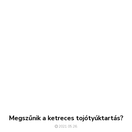
Megszűnik a ketreces tojótyúktartás?
2021.05.26.