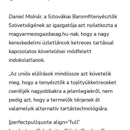
Daniel Molnár
, a Szlovákiai Baromfitenyésztők
Szövetségének az igazgatója azt nyilatkozta a
magyarmezogazdasag.hu-nak, hogy a nagy
kereskedelmi üzletláncok ketreces tartással
kapcsolatos követelései módfelett
indokolatlanok.
„Az uniós előírások mindössze azt követelik
meg, hogy a tenyésztők a tojótyúkketreceket
cseréljék nagyobbakra a jelenlegiekről, nem
pedig azt, hogy a termelők térjenek át
valamelyik alternatív tartástechnológiára.
[perfectpullquote align=”full”