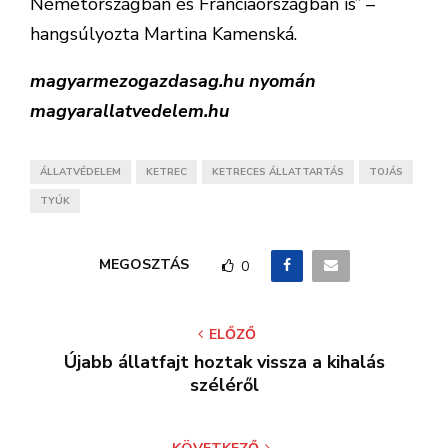
Németországban és Franciaországban is” –
hangsúlyozta Martina Kamenská.
magyarmezogazdasag.hu nyomán
magyarallatvedelem.hu
ÁLLATVÉDELEM
KETREC
KETRECES ÁLLATTARTÁS
TOJÁS
TYÚK
MEGOSZTÁS
0
ELŐZŐ
Újabb állatfajt hoztak vissza a kihalás
széléről