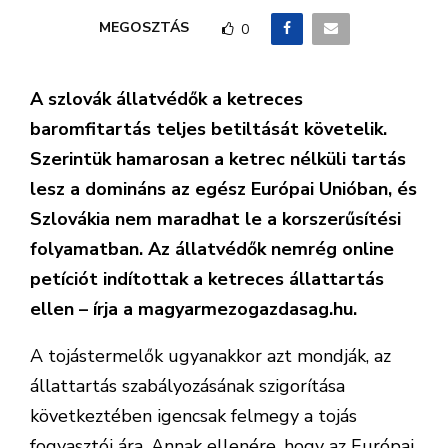
MEGOSZTÁS
0
A szlovák állatvédők a ketreces
baromfitartás teljes betiltását követelik.
Szerintük hamarosan a ketrec nélküli tartás
lesz a domináns az egész Európai Unióban, és
Szlovákia nem maradhat le a korszerűsítési
folyamatban. Az állatvédők nemrég online
petíciót indítottak a ketreces állattartás
ellen – írja a magyarmezogazdasag.hu.
A tojástermelők ugyanakkor azt mondják, az
állattartás szabályozásának szigorítása
következtében igencsak felmegy a tojás
fogyasztói ára. Annak ellenére, hogy az Európai