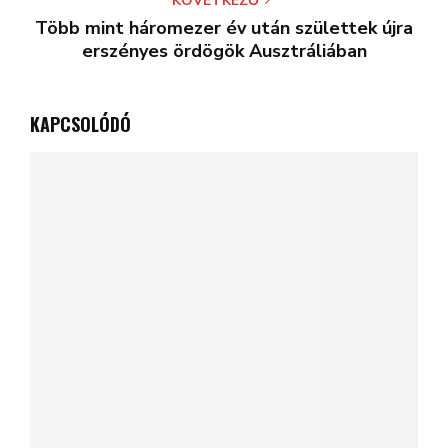
KÖVETKEZŐ
Több mint háromezer év után születtek újra
erszényes ördögök Ausztráliában
KAPCSOLÓDÓ