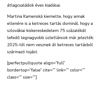
átlagcsaládok éves kiadásai.
Martina Kamenská kiemelte, hogy annak
ellenére is a ketreces tartás dominál, hogy a
szlovákiai kiskereskedelem 75 százalékát
lefedő legnagyobb üzletláncok már jelezték:
2025-től nem vesznek át ketreces tartásból
származó tojást.
[perfectpullquote align=”full”
bordertop=”false” cite=”” link=”” color=””
class=”” size=””]
Elismerte, hogy az alternatív
tartásra való átálláshoz hatalmas összegre van
szükség, és hogy ez sok termelőt teljesen a
padlóra küldhet.[/perfectpullquote]