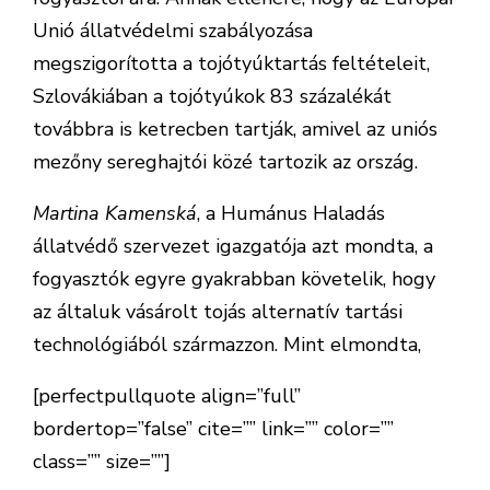
Unió állatvédelmi szabályozása
megszigorította a tojótyúktartás feltételeit,
Szlovákiában a tojótyúkok 83 százalékát
továbbra is ketrecben tartják, amivel az uniós
mezőny sereghajtói közé tartozik az ország.
Martina Kamenská
, a Humánus Haladás
állatvédő szervezet igazgatója azt mondta, a
fogyasztók egyre gyakrabban követelik, hogy
az általuk vásárolt tojás alternatív tartási
technológiából származzon. Mint elmondta,
[perfectpullquote align=”full”
bordertop=”false” cite=”” link=”” color=””
class=”” size=””]
a négy tojótyúktartási