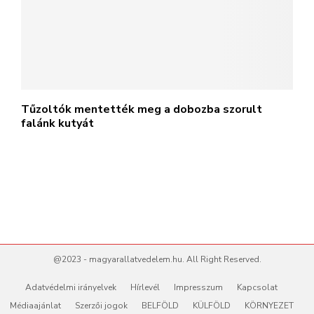
Tűzoltók mentették meg a dobozba szorult
falánk kutyát
@2023 - magyarallatvedelem.hu. All Right Reserved.
Adatvédelmi irányelvek
Hírlevél
Impresszum
Kapcsolat
Médiaajánlat
Szerzői jogok
BELFÖLD
KÜLFÖLD
KÖRNYEZET