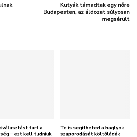
ulnak
Kutyák támadtak egy nőre
Budapesten, az áldozat súlyosan
megsérült
iválasztást tart a
Te is segítheted a baglyok
ség – ezt kell tudniuk
szaporodását költőládák