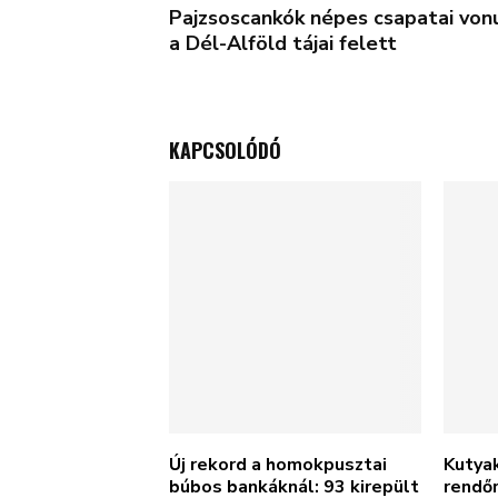
Pajzsoscankók népes csapatai von
a Dél-Alföld tájai felett
KAPCSOLÓDÓ
Új rekord a homokpusztai
Kutyak
búbos bankáknál: 93 kirepült
rendőr