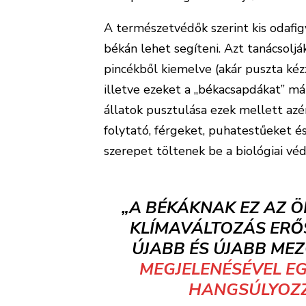
A természetvédők szerint kis odafig
békán lehet segíteni. Azt tanácsolják
pincékből kiemelve (akár puszta kéz
illetve ezeket a „békacsapdákat” má
állatok pusztulása ezek mellett az
folytató, férgeket, puhatestűeket és
szerepet töltenek be a biológiai vé
„A BÉKÁKNAK EZ AZ 
KLÍMAVÁLTOZÁS ERŐ
ÚJABB ÉS ÚJABB M
MEGJELENÉSÉVEL E
HANGSÚLYOZZ