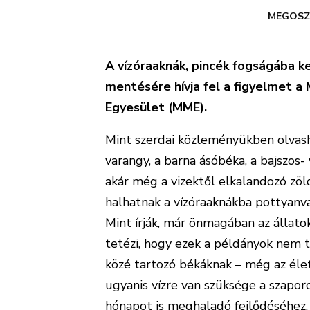
MEGOSZ
A vízóraaknák, pincék fogságába k
mentésére hívja fel a figyelmet 
Egyesület (MME).
Mint szerdai közleményükben olvasha
varangy, a barna ásóbéka, a bajszos-
akár még a vizektől elkaland
ozó zöl
halhatnak a vízóraaknákba pottyanva
Mint írják, már önmagában az állato
tetézi, hogy ezek a példányok nem 
közé tartozó békáknak – még az élet
ugyanis vízre van szüksége a szapor
hónapot is meghaladó fejlődéséhez.