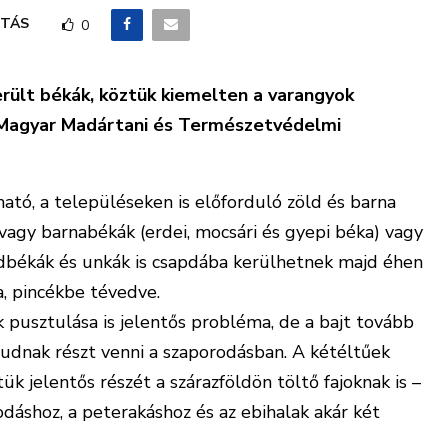
TÁS
0
erült békák, köztük kiemelten a varangyok
a Magyar Madártani és Természetvédelmi
tó, a településeken is előforduló zöld és barna
 vagy barnabékák (erdei, mocsári és gyepi béka) vagy
dbékák és unkák is csapdába kerülhetnek majd éhen
, pincékbe tévedve.
k pusztulása is jelentős probléma, de a bajt tovább
tudnak részt venni a szaporodásban. A kétéltűek
ük jelentős rész
ét a szárazföldön töltő fajoknak is –
odáshoz, a peterakáshoz és az ebihalak akár két