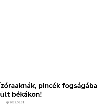
ízóraaknák, pincék fogságába
ült békákon!
2022.03.31.