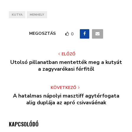
KUTYA
MENHELY
MEGOSZTÁS
0
ELŐZŐ
Utolsó pillanatban mentették meg a kutyát
a zagyvarékasi férfitől
KÖVETKEZŐ
A hatalmas nápolyi masztiff agytérfogata
alig duplája az apró csivaváénak
KAPCSOLÓDÓ