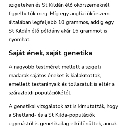
szigeteken és St Kildán élő ökörszemeknél
figyelhetők meg. Míg egy angliai ökörszem
általában legfeljebb 10 grammos, addig egy
St Kildán élő példány akár 16 grammot is
nyomhat.
Saját ének, saját genetika
A nagyobb testméret mellett a szigeti
madarak sajátos éneket is kialakítottak,
emellett testarányaik és tollazatuk is eltér a
szárazföldi populációkétól.
A genetikai vizsgálatok azt is kimutatták, hogy
a Shetland- és a St Kilda-populációk
egymástól is genetikailag elkülönültek, annak