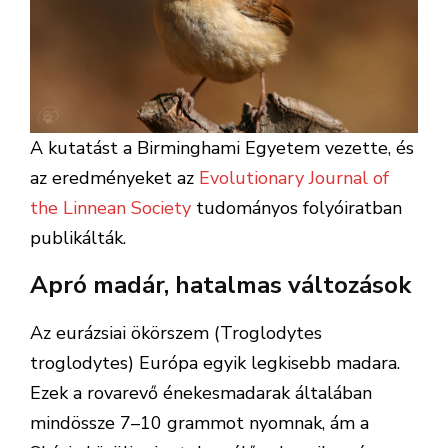
A kutatást a Birminghami Egyetem vezette, és
az eredményeket az
Evolutionary Journal of
the Linnean Society
tudományos folyóiratban
publikálták.
Apró madár, hatalmas változások
Az eurázsiai ökörszem (Troglodytes
troglodytes) Európa egyik legkisebb madara.
Ezek a rovarevő énekesmadarak általában
mindössze 7–10 grammot nyomnak, ám a