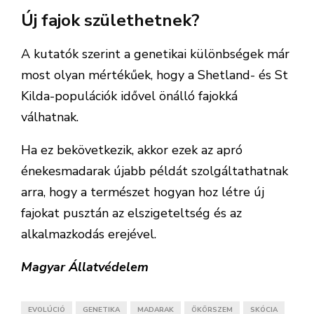
Új fajok születhetnek?
A kutatók szerint a genetikai különbségek már
most olyan mértékűek, hogy a Shetland- és St
Kilda-populációk idővel önálló fajokká
válhatnak.
Ha ez bekövetkezik, akkor ezek az apró
énekesmadarak újabb példát szolgáltathatnak
arra, hogy a természet hogyan hoz létre új
fajokat pusztán az elszigeteltség és az
alkalmazkodás erejével.
Magyar Állatvédelem
EVOLÚCIÓ
GENETIKA
MADARAK
ÖKÖRSZEM
SKÓCIA