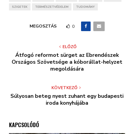
SZIGETEK
TERMÉSZETVÉDELEM
TUDOMÁNY
MEGOSZTÁS
0
ELŐZŐ
Átfogó reformot sürget az Ebrendészek
Országos Szövetsége a kóborállat-helyzet
megoldására
KÖVETKEZŐ
Súlyosan beteg nyest zuhant egy budapesti
iroda konyhájába
KAPCSOLÓDÓ