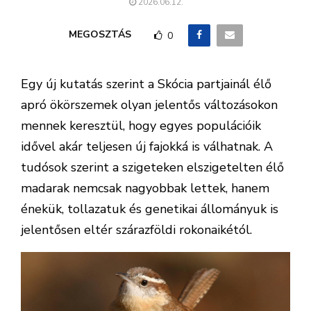
2026.06.12.
MEGOSZTÁS
0
Egy új kutatás szerint a Skócia partjainál élő
apró ökörszemek olyan jelentős változásokon
mennek keresztül, hogy egyes populációik
idővel akár teljesen új fajokká is válhatnak. A
tudósok szerint a szigeteken elszigetelten élő
madarak nemcsak nagyobbak lettek, hanem
énekük, tollazatuk és genetikai állományuk is
jelentősen eltér szárazföldi rokonaikétól.