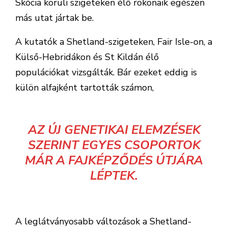
Skócia körüli szigeteken élő rokonaik egészen
más utat jártak be.
A kutatók a Shetland-szigeteken, Fair Isle-on, a
Külső-Hebridákon és St Kildán élő
populációkat vizsgálták. Bár ezeket eddig is
külön alfajként tartották számon,
AZ ÚJ GENETIKAI ELEMZÉSEK
SZERINT EGYES CSOPORTOK
MÁR A FAJKÉPZŐDÉS ÚTJÁRA
LÉPTEK.
A leglátványosabb változások a Shetland-