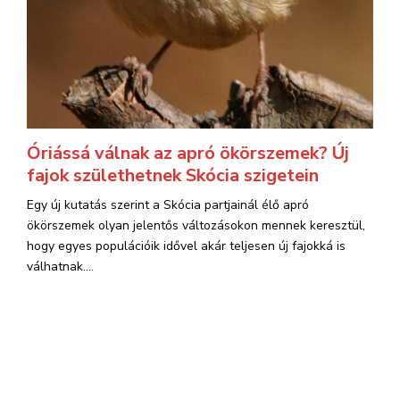
Óriássá válnak az apró ökörszemek? Új
fajok születhetnek Skócia szigetein
Egy új kutatás szerint a Skócia partjainál élő apró
ökörszemek olyan jelentős változásokon mennek keresztül,
hogy egyes populációik idővel akár teljesen új fajokká is
válhatnak....