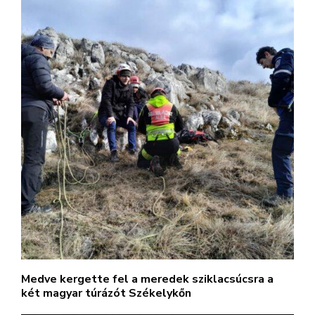
Medve kergette fel a meredek sziklacsúcsra a
két magyar túrázót Székelykőn