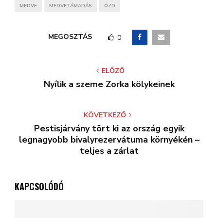
MEDVE
MEDVETÁMADÁS
ÓZD
MEGOSZTÁS
0
ELŐZŐ
Nyílik a szeme Zorka kölykeinek
KÖVETKEZŐ
Pestisjárvány tört ki az ország egyik
legnagyobb bivalyrezervátuma környékén –
teljes a zárlat
KAPCSOLÓDÓ