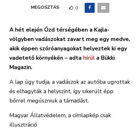
MEGOSZTÁS
0
A hét elején Ózd térségében a Kajla-
völgyben vadászokat zavart meg egy medve,
akik éppen szóróanyagokat helyeztek ki egy
vadetető környékén – adta
hírül
a Bükki
Magazin.
A lap úgy tudja, a vadászok az autóba ugrottak
és elhagyták a helyszínt, így sikerült épp
bőrrel megúszniuk a támadást.
Magyar Állatvédelem, a címlapkép csak
illusztráció