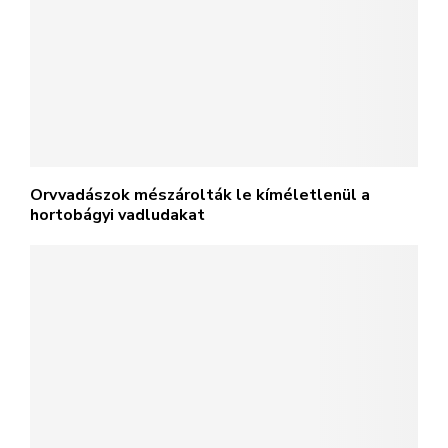
Orvvadászok mészárolták le kíméletlenül a
hortobágyi vadludakat