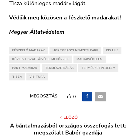
Tisza különleges madárvilágát.
Védjük meg közösen a fészkelő madarakat!
Magyar Állatvédelem
FÉSZKELŐ MADARAK
HORTOBÁGYI NEMZETI PARK
KIS LILE
KÖZÉP-TISZAI TÁJVÉDELMI KÖRZET
MADÁRVÉDELEM
PARTIMADARAK
TERMÉSZETJÁRÁS
TERMÉSZETVÉDELEM
TISZA
VÍZITÚRA
MEGOSZTÁS
0
ELŐZŐ
A bántalmazásból országos összefogás lett:
megszólalt Babér gazdája