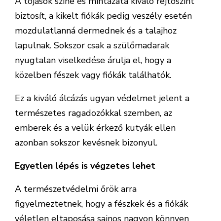
A tojások színe és mintázata kiváló rejtőszínt
biztosít, a kikelt fiókák pedig veszély esetén
mozdulatlanná dermednek és a talajhoz
lapulnak. Sokszor csak a szülőmadarak
nyugtalan viselkedése árulja el, hogy a
közelben fészek vagy fiókák találhatók.
Ez a kiváló álcázás ugyan védelmet jelent a
természetes ragadozókkal szemben, az
emberek és a velük érkező kutyák ellen
azonban sokszor kevésnek bizonyul.
Egyetlen lépés is végzetes lehet
A természetvédelmi őrök arra
figyelmeztetnek, hogy a fészkek és a fiókák
véletlen eltaposása sajnos nagyon könnyen