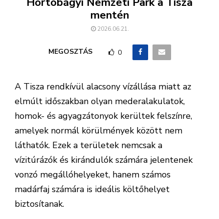
Hortobágyi Nemzeti Park a Tisza
mentén
2026.06.21.
MEGOSZTÁS
0
A Tisza rendkívül alacsony vízállása miatt az
elmúlt időszakban olyan mederalakulatok,
homok- és agyagzátonyok kerültek felszínre,
amelyek normál körülmények között nem
láthatók. Ezek a területek nemcsak a
vízitúrázók és kirándulók számára jelentenek
vonzó megállóhelyeket, hanem számos
madárfaj számára is ideális költőhelyet
biztosítanak.