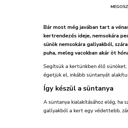
MEGOSZ
Bár most még javában tart a vénas
kertrendezés ideje, nemsokára ped
sünök nemsokára gallyakból, szára
puha, meleg vacokban akár öt hóna
Segítsük a kertünkben élő sünöket, 
égetjük el, inkább süntanyát alakítu
Így készül a süntanya
A süntanya kialakításához elég, ha 
gallyakból a kert egy védettebb, zá