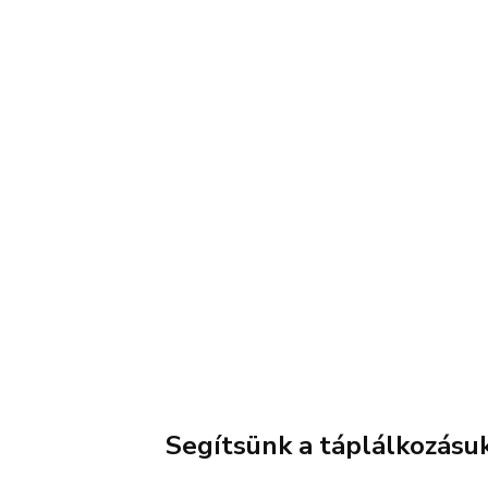
Meglepő módon költenek a
Elpusz
vándorsólymok a Tarna-
minnes
vidéken
@2023 - magyarallatvedelem.hu. All Right Reserved.
Adatvédelmi irányelvek
Hírlevél
Impresszum
Kapcsol