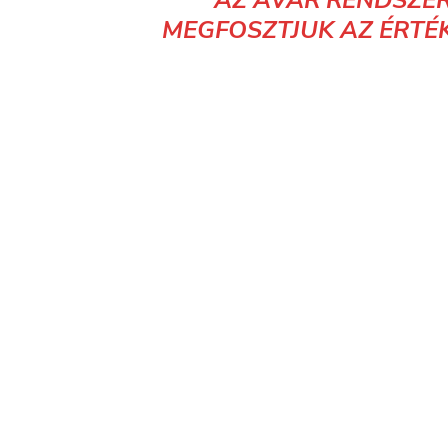
Magyar Állatvédelem, fotók:
Canva
ÁLLATVÉDELEM
ŐSZ
SÜN
MEGOSZ
ELŐZŐ
Döbbenetes okok miatt radioaktí
a csernobili vaddisznók, mint más 
élő állat
KAPCSOLÓDÓ