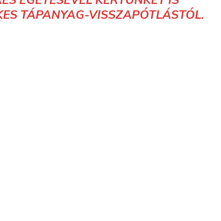
TÁS
0
KÖVETKEZŐ
vabbak
Kiváló kezdeményezés: Környezet- és
ott
állatvédelemre nevel a békési
rendőrség