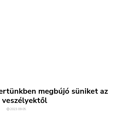
kertünkben megbújó süniket az
i veszélyektől
2023.09.05.