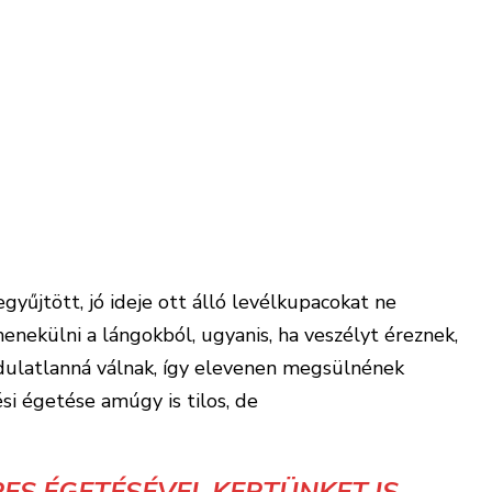
, hogy elegendő tartalékot halmozzanak fel a
ra. A szakembereknek az a tapasztalatuk, hogy
 grammot kell nyomniuk az állatoknak.
, AKKOR MINDENKÉPPEN ÉRDEMES
GÍTENI NEKIK.
enkinek sem javasolják a szakemberek. Ráadásul a
védelmi oltalom alatt áll. Otthoni tartása még
 az a legjobb szándékból történik. Az állatkerti
 a s
egítségre szoruló állatokat
inkább az állatkert
spotályba” vigyék be.