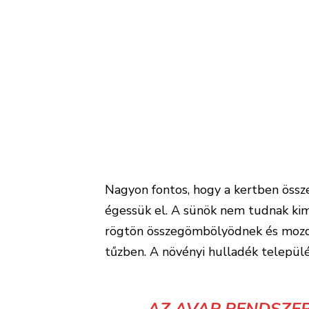
annyit esznek, amennyit csak tudnak
szervezetükben a téli álom időszaká
november elejére legalább 350-400
HA EZT NEM ÉRIK EL
SE
A házilagos „
sünmentést
” azonban s
Magyarországon honos sün természet
akkor is a jogszabályokba ütközik, ha
szakemberek így azt javasolják, hogy
bemutató mentőközpontjába, a „Süni