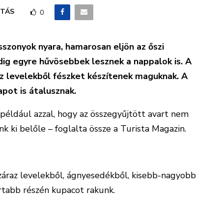
TÁS
0
szonyok nyara, hamarosan eljön az őszi
ig egyre hűvösebbek lesznek a nappalok is. A
z levelekből fészket készítenek maguknak. A
pot is átalusznak.
például azzal, hogy az összegyűjtött avart nem
nk ki belőle – foglalta össze a Turista Magazin.
száraz levelekből, ágnyesedékből, kisebb-nagyobb
rtabb részén kupacot rakunk.