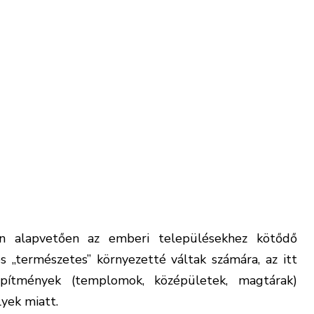
 alapvetően az emberi településekhez kötődő
 „természetes” környezetté váltak számára, az itt
építmények (templomok, középületek, magtárak)
lyek miatt.