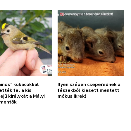
minos” kukacokkal
Ilyen szépen cseperednek a
ették fel a kis
fészekből kiesett mentett
ejű királykát a Mályi
mókus ikrek!
mentők