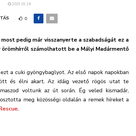
2025.01.18.
TÁS
0
most pedig már visszanyerte a szabadságát ez a
 örömhírről számolhatott be a Mályi Madármentő
 ezt a cuki gyöngybaglyot. Az első napok napokban
dött és élni akart. Az idáig vezető rögös utat te
maszod voltunk az út során. Ég veled kismadár,
 osztotta meg közösségi oldalán a remek híreket a
 Rescue
.