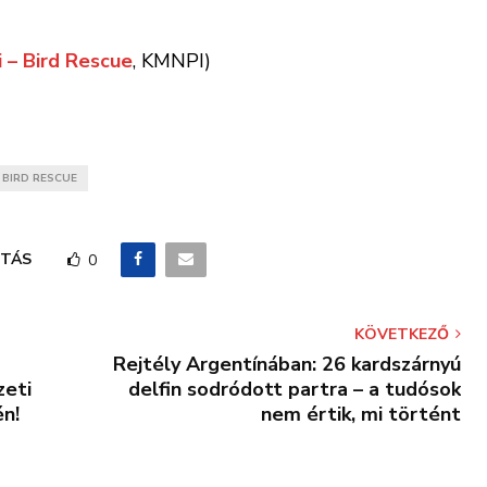
 – Bird Rescue
, KMNPI)
 BIRD RESCUE
TÁS
0
KÖVETKEZŐ
Rejtély Argentínában: 26 kardszárnyú
zeti
delfin sodródott partra – a tudósok
én!
nem értik, mi történt