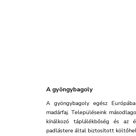
A gyöngybagoly
A gyöngybagoly egész Európában
madárfaj. Településeink másodlagos
kínálkozó táplálékbőség és az 
padlástere által biztosított költőhe