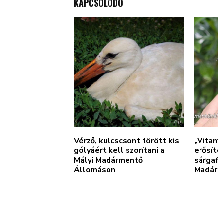
KAPCSOLÓDÓ
Vérző, kulcscsont törött kis
„Vita
gólyáért kell szorítani a
erősít
Mályi Madármentő
sárgaf
Állomáson
Madár