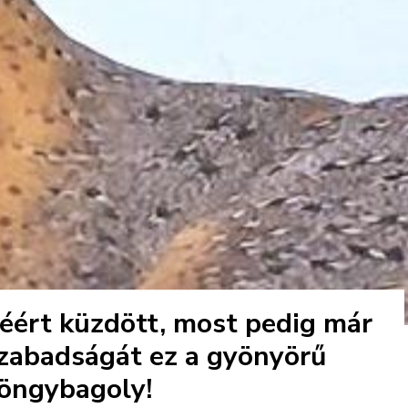
éért küzdött, most pedig már
szabadságát ez a gyönyörű
öngybagoly!