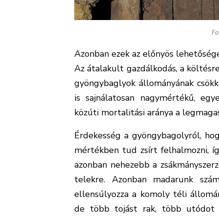
Fo
Azonban ezek az előnyös lehetősége
Az átalakult gazdálkodás, a költésr
gyöngybaglyok állományának csökk
is sajnálatosan nagymértékű, egy
közúti mortalitási aránya a legmag
Érdekesség a gyöngybagolyról, hog
mértékben tud zsírt felhalmozni, íg
azonban nehezebb a zsákmányszerzé
telekre. Azonban madarunk számo
ellensúlyozza a komoly téli állomá
de több tojást rak, több utódot 