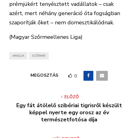
prémjükért tenyésztett vadállatok – csak
azért, mert néhány generáció óta fogságban
szaporítják őket – nem domesztikálódnak.
(Magyar Szőrmeellenes Liga)
ANGLIA
SZŐRME
MEGOSZTÁS
0
ELŐZŐ
Egy fát átölelő szibériai tigrisről készült
képpel nyerte egy orosz az év
természetfotósa díja