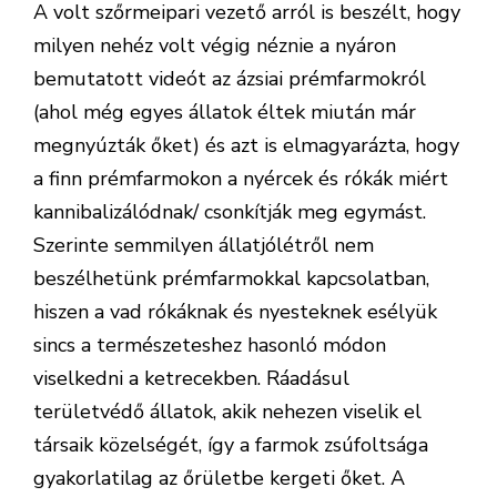
A volt szőrmeipari vezető arról is beszélt, hogy
milyen nehéz volt végig néznie a nyáron
bemutatott videót az ázsiai prémfarmokról
(ahol még egyes állatok éltek miután már
megnyúzták őket) és azt is elmagyarázta, hogy
a finn prémfarmokon a nyércek és rókák miért
kannibalizálódnak/ csonkítják meg egymást.
Szerinte semmilyen állatjólétről nem
beszélhetünk prémfarmokkal kapcsolatban,
hiszen a vad rókáknak és nyesteknek esélyük
sincs a természeteshez hasonló módon
viselkedni a ketrecekben. Ráadásul
területvédő állatok, akik nehezen viselik el
társaik közelségét, így a farmok zsúfoltsága
gyakorlatilag az őrületbe kergeti őket. A