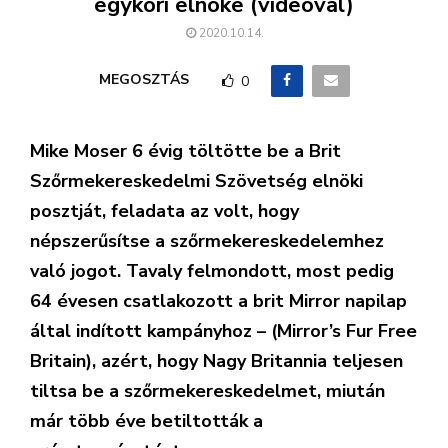
egykori elnöke (videóval)
2020.10.14.
MEGOSZTÁS
0
Mike Moser 6 évig töltötte be a Brit
Szőrmekereskedelmi Szövetség elnöki
posztját, feladata az volt, hogy
népszerűsítse a szőrmekereskedelemhez
való jogot. Tavaly felmondott, most pedig
64 évesen csatlakozott a brit Mirror napilap
által indított kampányhoz – (Mirror’s Fur Free
Britain), azért, hogy Nagy Britannia teljesen
tiltsa be a szőrmekereskedelmet, miután
már több éve betiltották a