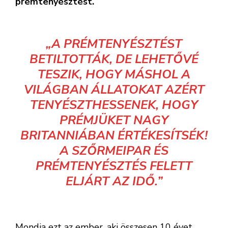
prémtenyésztést.
„A PRÉMTENYÉSZTÉST
BETILTOTTÁK, DE LEHETŐVÉ
TESZIK, HOGY MÁSHOL A
VILÁGBAN ÁLLATOKAT AZÉRT
TENYÉSZTHESSENEK, HOGY
PRÉMJÜKET NAGY
BRITANNIÁBAN ÉRTÉKESÍTSÉK!
A SZŐRMEIPAR ÉS
PRÉMTENYÉSZTÉS FELETT
ELJÁRT AZ IDŐ.”
Mondja ezt az ember, aki összesen 10 évet