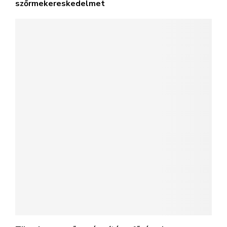
szőrmekereskedelmet