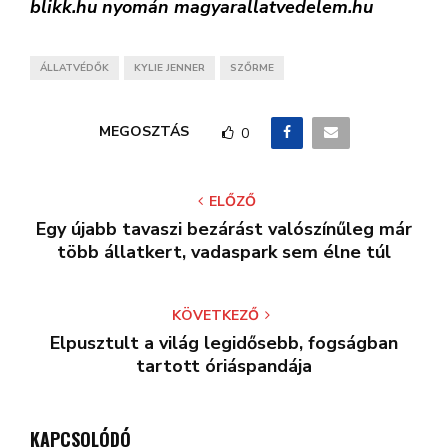
blikk.hu nyomán magyarallatvedelem.hu
ÁLLATVÉDŐK
KYLIE JENNER
SZŐRME
MEGOSZTÁS
0
ELŐZŐ
Egy újabb tavaszi bezárást valószínűleg már
több állatkert, vadaspark sem élne túl
KÖVETKEZŐ
Elpusztult a világ legidősebb, fogságban
tartott óriáspandája
KAPCSOLÓDÓ