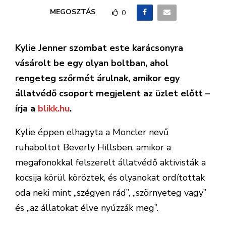
MEGOSZTÁS
0
Kylie Jenner szombat este karácsonyra
vásárolt be egy olyan boltban, ahol
rengeteg szőrmét árulnak, amikor egy
állatvédő csoport megjelent az üzlet előtt –
írja a
blikk.hu
.
Kylie éppen elhagyta a Moncler nevű
ruhaboltot Beverly Hillsben, amikor a
megafonokkal felszerelt állatvédő aktivisták a
kocsija körül köröztek, és olyanokat ordítottak
oda neki mint „szégyen rád”, „szörnyeteg vagy”
és „az állatokat élve nyúzzák meg”.