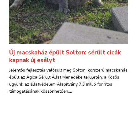
Új macskaház épült Solton: sérült cicák
kapnak új esélyt
Jelentős fejlesztés valósult meg Solton: korszerű macskaház
épült az Ágica Sérült Állat Menedéke területén, a Közös
ügyünk az állatvédelem Alapítvány 7,3 millió forintos
támogatásának köszönhetően....