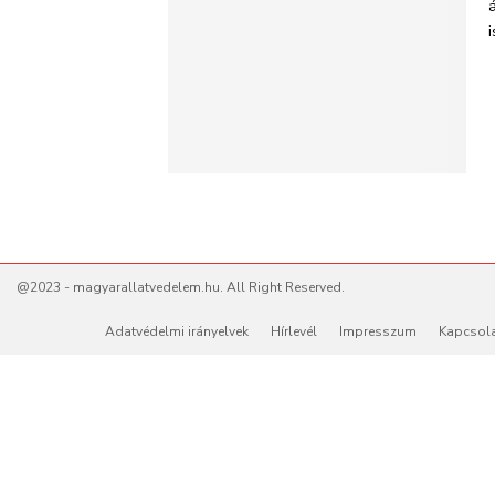
@2023 - magyarallatvedelem.hu. All Right Reserved.
Adatvédelmi irányelvek
Hírlevél
Impresszum
Kapcsol