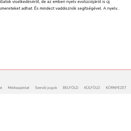
állatok viselkedéséről, de az emberi nyelv evolúciójáról is új
ismereteket adhat. És mindezt vaddisznók segítségével. A nyelv...
at
Médiaajánlat
Szerzői jogok
BELFÖLD
KÜLFÖLD
KÖRNYEZET