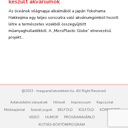
készült akváriumok
Az óceánok világnapja alkalmából a japán Yokohama
Hakkeijima egy teljes sorozatra való akváriumgömböt hozott
létre a természetes vizekből összegyűjtött
műanyaghulladékból. A „MicroPlastic Globe” elnevezésű
projekt...
@2023 - magyarallatvedelem.hu. All Right Reserved.
Adatvédelmi irányelvek
Hírlevél
Impresszum
Kapcsolat
Médiaajánlat
Szerzői jogok
BELFÖLD
KÜLFÖLD
KÖRNYEZET
VIDEÓ
HUMOR
PROGRAMAJÁNLÓ
KUTYÁS-BÖRTÖNPROGRAM