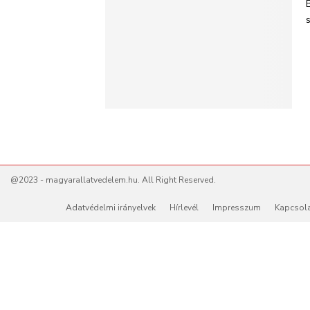
@2023 - magyarallatvedelem.hu. All Right Reserved.
Adatvédelmi irányelvek
Hírlevél
Impresszum
Kapcsol