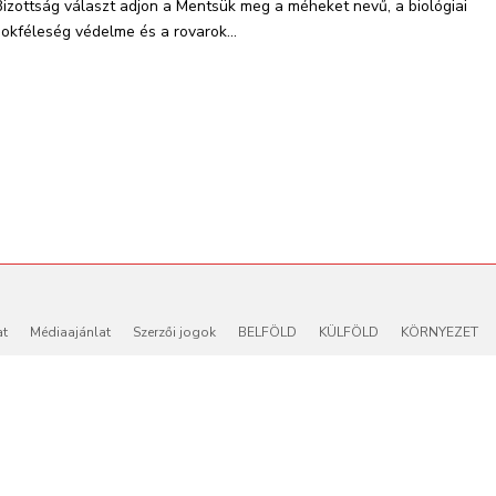
Bizottság választ adjon a Mentsük meg a méheket nevű, a biológiai
sokféleség védelme és a rovarok...
at
Médiaajánlat
Szerzői jogok
BELFÖLD
KÜLFÖLD
KÖRNYEZET