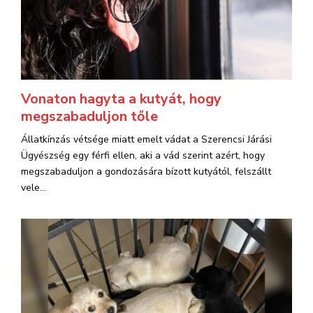
Vonaton hagyta a kutyát, hogy
megszabaduljon tőle
Állatkínzás vétsége miatt emelt vádat a Szerencsi Járási
Ügyészség egy férfi ellen, aki a vád szerint azért, hogy
megszabaduljon a gondozására bízott kutyától, felszállt
vele...