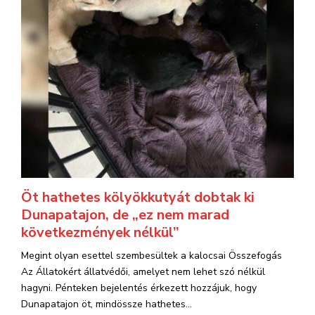
Öt hathetes kölyökkutyát dobtak ki
Dunapatajon, de „ez nem marad
következmények nélkül”
Megint olyan esettel szembesültek a kalocsai Összefogás
Az Állatokért állatvédői, amelyet nem lehet szó nélkül
hagyni. Pénteken bejelentés érkezett hozzájuk, hogy
Dunapatajon öt, mindössze hathetes...