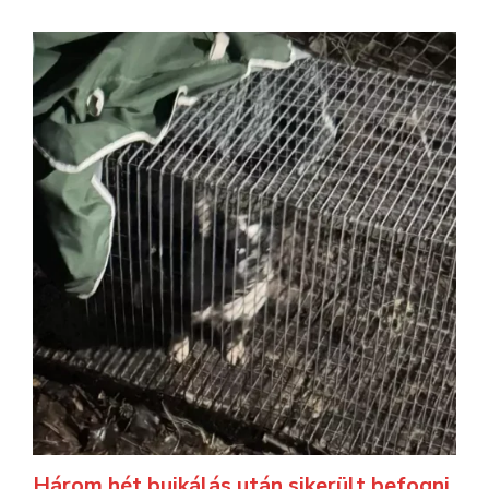
Három hét bujkálás után sikerült befogni