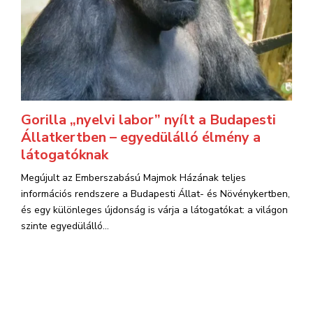
Gorilla „nyelvi labor” nyílt a Budapesti
Állatkertben – egyedülálló élmény a
látogatóknak
Megújult az Emberszabású Majmok Házának teljes
információs rendszere a Budapesti Állat- és Növénykertben,
és egy különleges újdonság is várja a látogatókat: a világon
szinte egyedülálló...