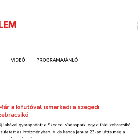
VIDEÓ
PROGRAMAJÁNLÓ
Már a kifutóval ismerkedi a szegedi
zebracsikó
Új lakóval gyarapodott a Szegedi Vadaspark: egy alföldi zebracsikó
született az intézményben. A kis kanca január 23-án látta meg a