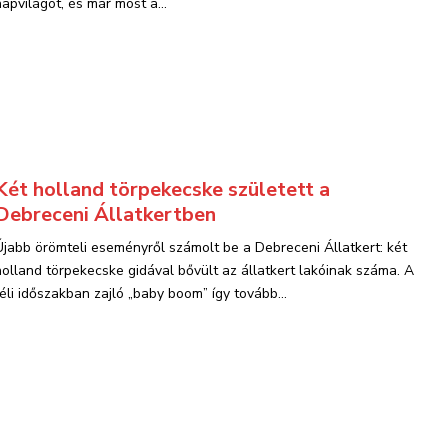
napvilágot, és már most a...
Két holland törpekecske született a
Debreceni Állatkertben
Újabb örömteli eseményről számolt be a Debreceni Állatkert: két
holland törpekecske gidával bővült az állatkert lakóinak száma. A
téli időszakban zajló „baby boom” így tovább...