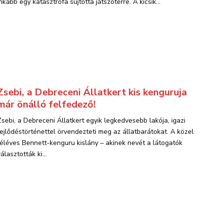
nkább egy katasztrófa sújtotta játszótérre. A kicsik...
Zsebi, a Debreceni Állatkert kis kenguruja
már önálló felfedező!
Zsebi, a Debreceni Állatkert egyik legkedvesebb lakója, igazi
fejlődéstörténettel örvendezteti meg az állatbarátokat. A közel
féléves Bennett-kenguru kislány – akinek nevét a látogatók
álasztották ki...