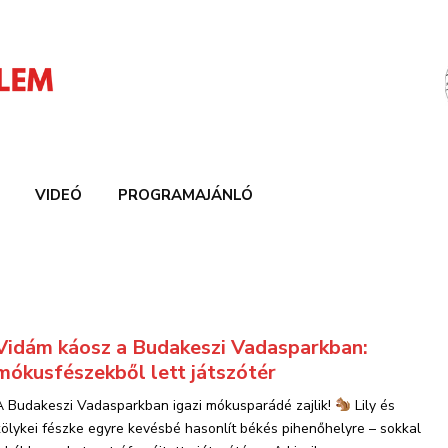
VIDEÓ
PROGRAMAJÁNLÓ
Vidám káosz a Budakeszi Vadasparkban:
mókusfészekből lett játszótér
A Budakeszi Vadasparkban igazi mókusparádé zajlik!
Lily és
kölykei fészke egyre kevésbé hasonlít békés pihenőhelyre – sokkal