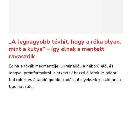
„A legnagyobb tévhit, hogy a róka olyan,
mint a kutya” – így élnek a mentett
ravaszdik
Edina a rókák megmentője. Ukrajnából, a háború elől és
lengyel prémfarmokról is érkeztek hozzá állatok. Mindent
tud róluk, és állandó gondoskodással igyekszik kialakítani a
traumatizált...