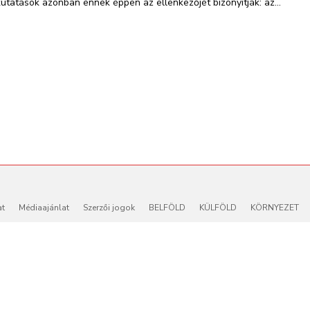
kutatások azonban ennek éppen az ellenkezőjét bizonyítják: az...
at
Médiaajánlat
Szerzői jogok
BELFÖLD
KÜLFÖLD
KÖRNYEZET