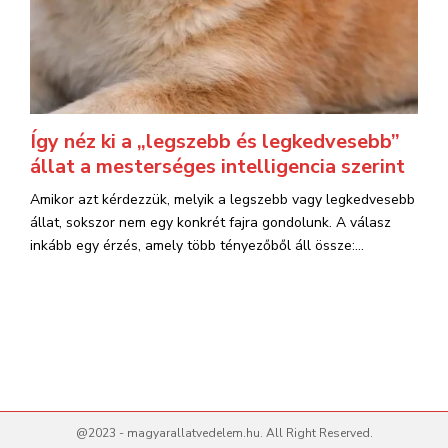
Így néz ki a „legszebb és legkedvesebb”
állat a mesterséges intelligencia szerint
Amikor azt kérdezzük, melyik a legszebb vagy legkedvesebb
állat, sokszor nem egy konkrét fajra gondolunk. A válasz
inkább egy érzés, amely több tényezőből áll össze:...
@2023 - magyarallatvedelem.hu. All Right Reserved.