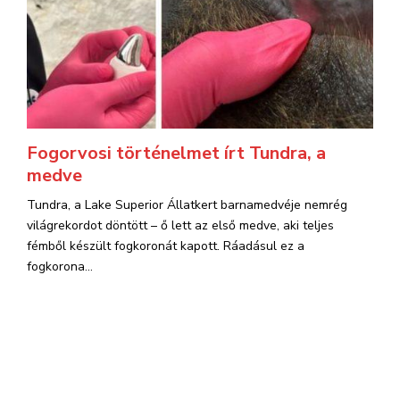
Fogorvosi történelmet írt Tundra, a
medve
Tundra, a Lake Superior Állatkert barnamedvéje nemrég
világrekordot döntött – ő lett az első medve, aki teljes
fémből készült fogkoronát kapott. Ráadásul ez a
fogkorona...