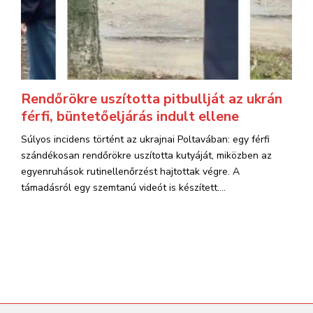
Rendőrökre uszította pitbullját az ukrán
férfi, büntetőeljárás indult ellene
Súlyos incidens történt az ukrajnai Poltavában: egy férfi
szándékosan rendőrökre uszította kutyáját, miközben az
egyenruhások rutinellenőrzést hajtottak végre. A
támadásról egy szemtanú videót is készített....