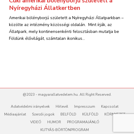
Cuki amerikai bölényborjú született a
Nyíregyházi Állatkertben
Amerikai bölényborjú született a Nyíregyházi Állatparkban –
közölte az intézmény közösségi oldalán. Mint írják, az
Állatpark, mely kontinensenkénti felosztásban mutatja be
Földünk élővilágát, számtalan ikonikus...
@2023 - magyarallatvedelem.hu. All Right Reserved.
Adatvédelmi irányelvek
Hírlevél
Impresszum
Kapcsolat
Médiaajánlat
Szerzői jogok
BELFÖLD
KÜLFÖLD
KÖRNYEZET
VIDEÓ
HUMOR
PROGRAMAJÁNLÓ
KUTYÁS-BÖRTÖNPROGRAM