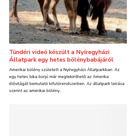
Tündéri videó készült a Nyíregyházi
Állatpark egy hetes bölénybabájáról
Amerikai bölény született a Nyíregyházi Állatparkban. Az
egy hetes bika borjú már megtekinthető az Amerika
élővilágát bemutató kifutórendszerben. Az állatpark leírása
szerint az amerikai bölény...