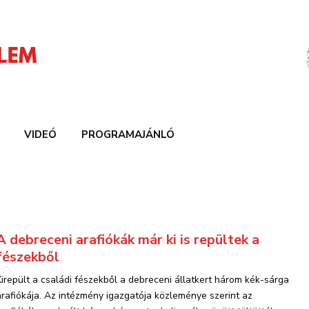
VIDEÓ
PROGRAMAJÁNLÓ
A debreceni arafiókák már ki is repültek a
fészekből
Kirepült a családi fészekből a debreceni állatkert három kék-sárga
arafiókája. Az intézmény igazgatója közleménye szerint az