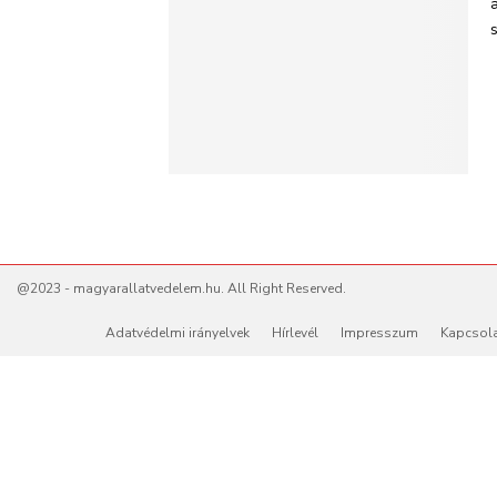
s
@2023 - magyarallatvedelem.hu. All Right Reserved.
Adatvédelmi irányelvek
Hírlevél
Impresszum
Kapcsol