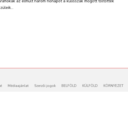
arafiókák az elmúlt három hónapot a kulisszák mögött töltötték
züleik...
at
Médiaajánlat
Szerzői jogok
BELFÖLD
KÜLFÖLD
KÖRNYEZET