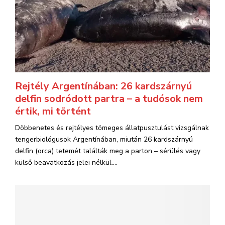
Rejtély Argentínában: 26 kardszárnyú
delfin sodródott partra – a tudósok nem
értik, mi történt
Döbbenetes és rejtélyes tömeges állatpusztulást vizsgálnak
tengerbiológusok Argentínában, miután 26 kardszárnyú
delfin (orca) tetemét találták meg a parton – sérülés vagy
külső beavatkozás jelei nélkül....