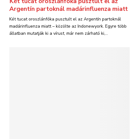
Két tucat oroszlánfóka pusztult el az
Argentín partoknál madárinfluenza miatt
Két tucat oroszlánfóka pusztult el az Argentín partoknál
madárinfluenza miatt – közölte az Indonewyork. Egyre több
állatban mutatják ki a vírust, már nem zárható ki,...