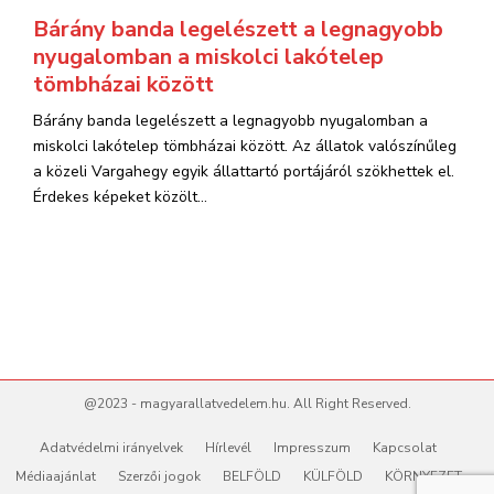
Bárány banda legelészett a legnagyobb
nyugalomban a miskolci lakótelep
tömbházai között
Bárány banda legelészett a legnagyobb nyugalomban a
miskolci lakótelep tömbházai között. Az állatok valószínűleg
a közeli Vargahegy egyik állattartó portájáról szökhettek el.
Érdekes képeket közölt...
@2023 - magyarallatvedelem.hu. All Right Reserved.
Adatvédelmi irányelvek
Hírlevél
Impresszum
Kapcsolat
Médiaajánlat
Szerzői jogok
BELFÖLD
KÜLFÖLD
KÖRNYEZET