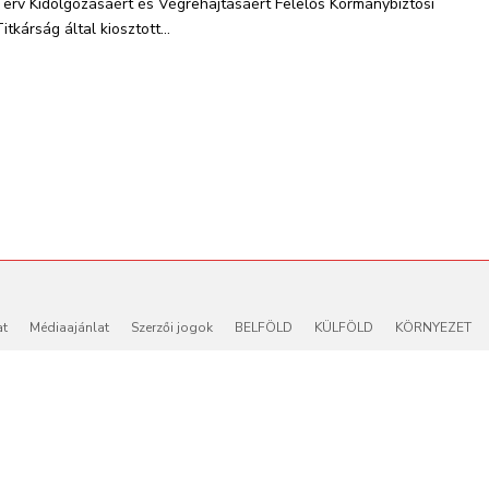
Terv Kidolgozásáért és Végrehajtásáért Felelős Kormánybiztosi
itkárság által kiosztott...
at
Médiaajánlat
Szerzői jogok
BELFÖLD
KÜLFÖLD
KÖRNYEZET