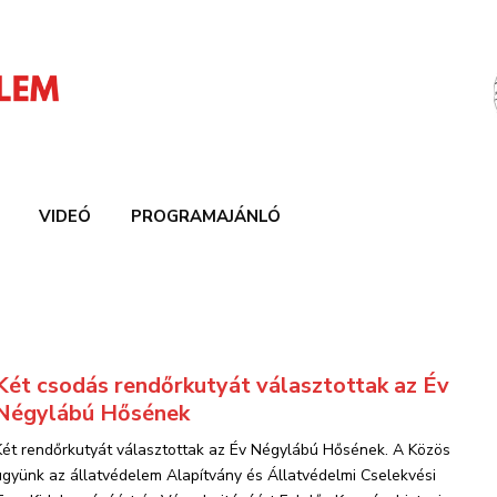
VIDEÓ
PROGRAMAJÁNLÓ
Két csodás rendőrkutyát választottak az Év
Négylábú Hősének
Két rendőrkutyát választottak az Év Négylábú Hősének. A Közös
ügyünk az állatvédelem Alapítvány és Állatvédelmi Cselekvési